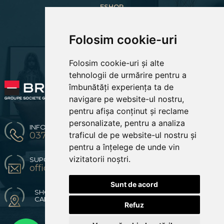
ESHOP
CREARE CONT NOU
LOGIN CLIENTI
RECUPERARE PAROLA
Folosim cookie-uri
COSUL MEU
COMENZILE MELE
Folosim cookie-uri și alte
EDITARE PROFIL
PREFERINTE COOKIES
tehnologii de urmărire pentru a
îmbunătăți experiența ta de
navigare pe website-ul nostru,
pentru afișa conținut și reclame
personalizate, pentru a analiza
INFO & COMENZI
0371 904 216 / 0774670619
traficul de pe website-ul nostru și
pentru a înțelege de unde vin
vizitatorii noștri.
SUPORT CLIENTI
office@bestsofa.ro
Sunt de acord
SHOWROOM
CALEA LUGOJULUI 2 TIMISOARA
Refuz
© Copyright 2026
BestSofa.ro