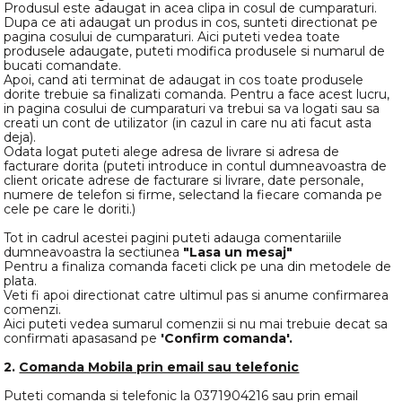
Produsul este adaugat in acea clipa in cosul de cumparaturi.
Dupa ce ati adaugat un produs in cos, sunteti directionat pe
pagina cosului de cumparaturi. Aici puteti vedea toate
produsele adaugate, puteti modifica produsele si numarul de
bucati comandate.
Apoi, cand ati terminat de adaugat in cos toate produsele
dorite trebuie sa finalizati comanda. Pentru a face acest lucru,
in pagina cosului de cumparaturi va trebui sa va logati sau sa
creati un cont de utilizator (in cazul in care nu ati facut asta
deja).
Odata logat puteti alege adresa de livrare si adresa de
facturare dorita (puteti introduce in contul dumneavoastra de
client oricate adrese de facturare si livrare, date personale,
numere de telefon si firme, selectand la fiecare comanda pe
cele pe care le doriti.)
Tot in cadrul acestei pagini puteti adauga comentariile
dumneavoastra la sectiunea
"Lasa un mesaj"
Pentru a finaliza comanda faceti click pe una din metodele de
plata.
Veti fi apoi directionat catre ultimul pas si anume confirmarea
comenzi.
Aici puteti vedea sumarul comenzii si nu mai trebuie decat sa
confirmati apasasand pe
'Confirm comanda'.
2.
Comanda Mobila prin email sau telefonic
Puteti comanda si telefonic la 0371904216 sau prin email