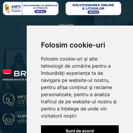
ESHOP
CREARE CONT NOU
LOGIN CLIENTI
RECUPERARE PAROLA
Folosim cookie-uri
COSUL MEU
COMENZILE MELE
Folosim cookie-uri și alte
EDITARE PROFIL
PREFERINTE COOKIES
tehnologii de urmărire pentru a
îmbunătăți experiența ta de
navigare pe website-ul nostru,
pentru afișa conținut și reclame
personalizate, pentru a analiza
INFO & COMENZI
traficul de pe website-ul nostru și
0371 904 216 / 0774670619
pentru a înțelege de unde vin
vizitatorii noștri.
SUPORT CLIENTI
office@bestsofa.ro
Sunt de acord