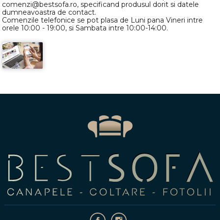
comenzi@bestsofa.ro, specificand produsul dorit si datele
dumneavoastra de contact.
Comenzile telefonice se pot plasa de Luni pana Vineri intre
orele 10:00 - 19:00, si Sambata intre 10:00-14:00.