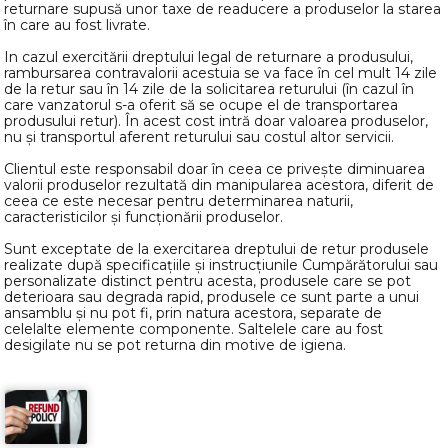
returnare supusă unor taxe de readucere a produselor la starea
în care au fost livrate.
In cazul exercitării dreptului legal de returnare a produsului,
rambursarea contravalorii acestuia se va face în cel mult 14 zile
de la retur sau în 14 zile de la solicitarea returului (în cazul în
care vanzatorul s-a oferit să se ocupe el de transportarea
produsului retur). În acest cost intră doar valoarea produselor,
nu și transportul aferent returului sau costul altor servicii.
Clientul este responsabil doar în ceea ce privește diminuarea
valorii produselor rezultată din manipularea acestora, diferit de
ceea ce este necesar pentru determinarea naturii,
caracteristicilor și funcționării produselor.
Sunt exceptate de la exercitarea dreptului de retur produsele
realizate după specificațiile și instrucțiunile Cumpărătorului sau
personalizate distinct pentru acesta, produsele care se pot
deterioara sau degrada rapid, produsele ce sunt parte a unui
ansamblu și nu pot fi, prin natura acestora, separate de
celelalte elemente componente. Saltelele care au fost
desigilate nu se pot returna din motive de igiena.