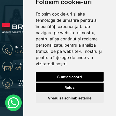
Folosim cookie-uri
COSUL MEU
COMENZILE MELE
Folosim cookie-uri și alte
EDITARE PROFIL
PREFERINTE COOKIES
tehnologii de urmărire pentru a
îmbunătăți experiența ta de
navigare pe website-ul nostru,
pentru afișa conținut și reclame
personalizate, pentru a analiza
INFO & COMENZI
traficul de pe website-ul nostru și
0371 904 216 / 0774670619
pentru a înțelege de unde vin
vizitatorii noștri.
SUPORT CLIENTI
office@bestsofa.ro
Sunt de acord
SHOWROOM
CALEA LUGOJULUI 2 TIMISOARA
Refuz
© Copyright 2026
BestSofa.ro
Vreau să schimb setările
Web design
by
Royalty