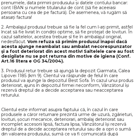
prenumele, data primirii produsului și datele contului bancar:
cont IBAN și numele titularului de cont (să fie aceeiasi
persoana cu cea de pe factură). De asemenea, vă rugăm să
atasați factura!
2. Ambalajul produsul trebuie să fie la fel cum l-ați primit, astfel
încat să fie livrat în condiții optime, să fie protejat de lovituri. În
cazul saltelelor, acestea trebuie sî fie în ambalajul original,
nedesfăcut.
Vom refuza să primim produsul înapoi dacă
acesta ajunge neambalat sau ambalat necorespunzator
și a fost deteriorat din acest motiv! Saltelele care au fost
desigilate nu se pot returna din motive de igiena (Conf.
Art.16 litera e
OG 34/2004).
3. Produsul retur trebuie să ajungă la depozit Giarmata, Calea
Lipovei 1185 (km 9). Clientul va răspunde de felul în care
produsul va ajunge la depozitul Best Sofa. În cazul unui produs
deteriorat, ajuns în depozitul firmei neconform, Vânzătorul își
rezervă dreptul de a decide acceptarea sau neacceptarea
returului.
Clientul este informat asupra faptului că, în cazul în care
produsele a căror returnare prezintă urme de uzură, zgârieturi,
lovituri, șocuri mecanice, deteriorari, ambalaj deteriorat sau
incomplet accesorii lipsă, factura lipsa, Vânzătorul își rezervă
dreptul de a decide acceptarea returului sau de a opri o sumă
din valoarea produsului, sumă ce va fi comunicată după