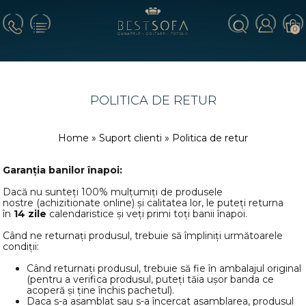
0
POLITICA DE RETUR
Home
»
Suport clienti
» Politica de retur
Garanția banilor înapoi:
Dacă nu sunteți 100% mulțumiți de produsele
nostre (achizitionate online) și calitatea lor, le puteți returna
în
14 zile
calendaristice și veți primi toți banii înapoi.
Când ne returnați produsul, trebuie să împliniți următoarele
condiții:
Când returnați produsul, trebuie să fie în ambalajul original
(pentru a verifica produsul, puteți tăia ușor banda ce
acoperă și ține închis pachetul).
Daca s-a asamblat sau s-a încercat asamblarea, produsul