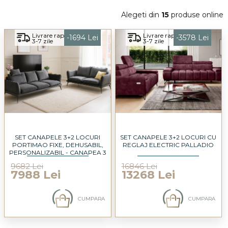
Alegeti din
15
produse online
Livrare rapida
Livrare rapida
-1694 Lei
-3578 Lei
3-7 zile
3-7 zile
SET CANAPELE 3+2 LOCURI
SET CANAPELE 3+2 LOCURI CU
PORTIMAO FIXE, DEHUSABIL,
REGLAJ ELECTRIC PALLADIO
PERSONALIZABIL - CANAPEA 3
LOCURI 252X110CM, CANAPEA 2
9682 Lei
16846 Lei
LOCURI 182X110CM
7988 Lei
13268 Lei
CUMPARA
CUMPARA