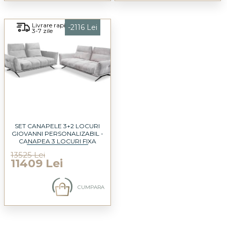
Livrare rapida
-2116 Lei
3-7 zile
SET CANAPELE 3+2 LOCURI
GIOVANNI PERSONALIZABIL -
CANAPEA 3 LOCURI FIXA
239X115CM, CANAPEA 2 LOCURI
13525 Lei
FIXA 200X115CM
11409 Lei
CUMPARA