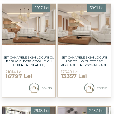
-5017 Lei
-3991 Lei
SET CANAPELE 3+2+1 LOCURI CU
SET CANAPELE 3+2+1 LOCURI
REGLAJ ELECTRIC TOLLO CU
FIXE TOLLO CU TETIERE
TETIERE REGLABILE,
REGLABILE, PERSONALIZABIL
PERSONALIZABIL
21814 Lei
17348 Lei
16797 Lei
13357 Lei
CONFIG.
CONFIG.
-2938 Lei
-2437 Lei