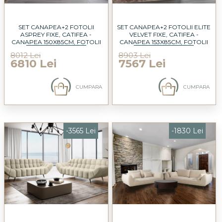
SET CANAPEA+2 FOTOLII
SET CANAPEA+2 FOTOLII ELITE
ASPREY FIXE, CATIFEA -
VELVET FIXE, CATIFEA -
CANAPEA 150X85CM, FOTOLII
CANAPEA 153X85CM, FOTOLII
83X85CM
91X85CM
8012 Lei
8903 Lei
6810 Lei
7567 Lei
CUMPARA
CUMPARA
-3565 Lei
-1830 Lei