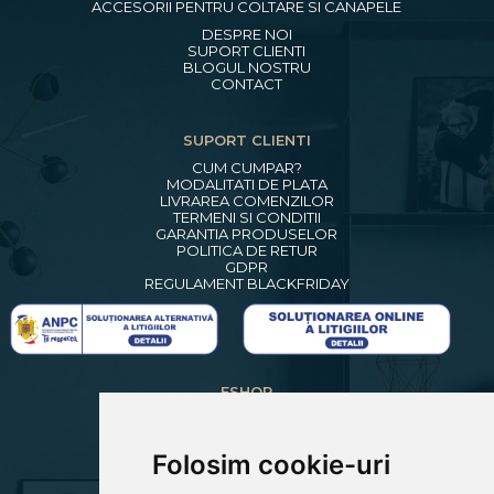
ACCESORII PENTRU COLTARE SI CANAPELE
DESPRE NOI
SUPORT CLIENTI
BLOGUL NOSTRU
CONTACT
SUPORT CLIENTI
CUM CUMPAR?
MODALITATI DE PLATA
LIVRAREA COMENZILOR
TERMENI SI CONDITII
GARANTIA PRODUSELOR
POLITICA DE RETUR
GDPR
REGULAMENT BLACKFRIDAY
ESHOP
CREARE CONT NOU
LOGIN CLIENTI
RECUPERARE PAROLA
Folosim cookie-uri
COSUL MEU