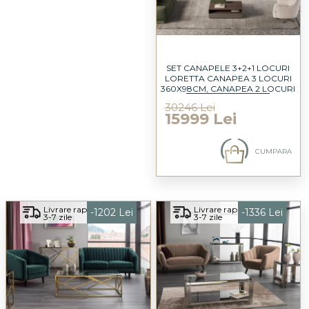
SET CANAPELE 3+2+1 LOCURI
LORETTA CANAPEA 3 LOCURI
360X98CM, CANAPEA 2 LOCURI
250X98CM, FOTOLIU 90X90CM
30246 Lei
15999 Lei
CUMPARA
Livrare rapida
Livrare rapida
-1202 Lei
-1336 Lei
3-7 zile
3-7 zile