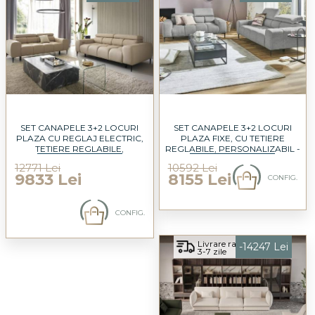
SET CANAPELE 3+2 LOCURI
SET CANAPELE 3+2 LOCURI
PLAZA CU REGLAJ ELECTRIC,
PLAZA FIXE, CU TETIERE
TETIERE REGLABILE,
REGLABILE, PERSONALIZABIL -
PERSONALIZABIL - CANAPEA 3
CANAPEA 3 LOCURI 212X105CM,
12771 Lei
10592 Lei
LOCURI 212X105CM, CANAPEA 2
CANAPEA 2 LOCURI 192X105CM
9833 Lei
8155 Lei
CONFIG.
LOCURI 192X105CM
CONFIG.
Livrare rapida
-14247 Lei
3-7 zile