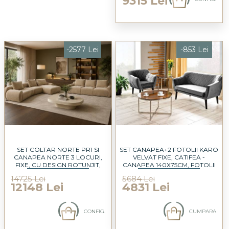
9315 Lei
-2577 Lei
-853 Lei
SET COLTAR NORTE PR1 SI
SET CANAPEA+2 FOTOLII KARO
CANAPEA NORTE 3 LOCURI,
VELVAT FIXE, CATIFEA -
FIXE, CU DESIGN ROTUNJIT,
CANAPEA 140X75CM, FOTOLII
MODULARE, PERSONALIZABIL
78X75CM
14725 Lei
5684 Lei
12148 Lei
4831 Lei
CONFIG.
CUMPARA