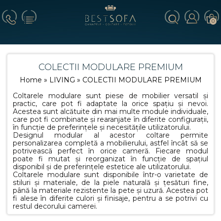
0
COLECTII MODULARE PREMIUM
Home
»
LIVING
» COLECTII MODULARE PREMIUM
Coltarele modulare sunt piese de mobilier versatil și
practic, care pot fi adaptate la orice spațiu și nevoi.
Acestea sunt alcătuite din mai multe module individuale,
care pot fi combinate și rearanjate în diferite configurații,
în funcție de preferințele și necesitățile utilizatorului.
Designul modular al acestor coltare permite
personalizarea completă a mobilierului, astfel încât să se
potrivească perfect în orice cameră. Fiecare modul
poate fi mutat și reorganizat în funcție de spațiul
disponibil și de preferințele estetice ale utilizatorului.
Coltarele modulare sunt disponibile într-o varietate de
stiluri și materiale, de la piele naturală și țesături fine,
până la materiale rezistente la pete și uzură. Acestea pot
fi alese în diferite culori și finisaje, pentru a se potrivi cu
restul decorului camerei.