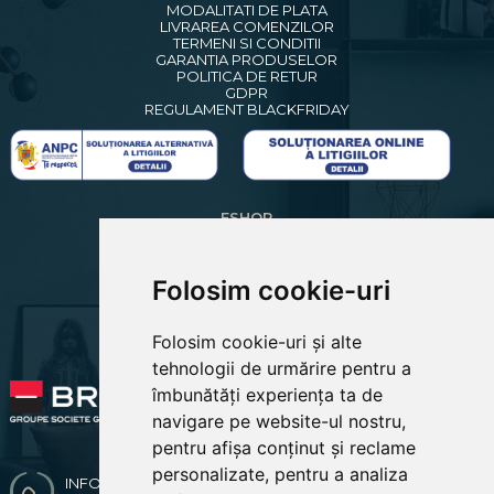
MODALITATI DE PLATA
LIVRAREA COMENZILOR
TERMENI SI CONDITII
GARANTIA PRODUSELOR
POLITICA DE RETUR
GDPR
REGULAMENT BLACKFRIDAY
ESHOP
CREARE CONT NOU
LOGIN CLIENTI
RECUPERARE PAROLA
Folosim cookie-uri
COSUL MEU
COMENZILE MELE
Folosim cookie-uri și alte
EDITARE PROFIL
PREFERINTE COOKIES
tehnologii de urmărire pentru a
îmbunătăți experiența ta de
navigare pe website-ul nostru,
pentru afișa conținut și reclame
personalizate, pentru a analiza
INFO & COMENZI