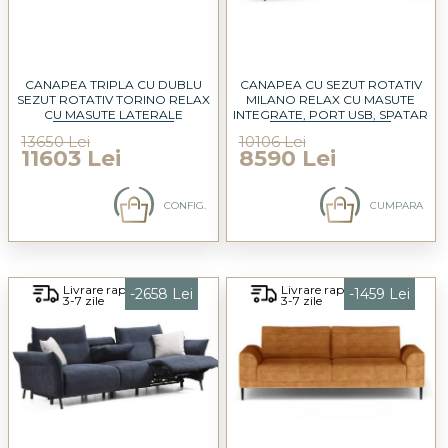
CANAPEA TRIPLA CU DUBLU
CANAPEA CU SEZUT ROTATIV
SEZUT ROTATIV TORINO RELAX
MILANO RELAX CU MASUTE
CU MASUTE LATERALE
INTEGRATE, PORT USB, SPATAR
INTEGRATE, PORT USB, TETIERE
AJUSTABIL, COTIERE REGLABILE,
13650 Lei
10106 Lei
REGLABILE, SPATAR AJUSTABIL,
PERSONALIZABILA 235X105CM
11603 Lei
8590 Lei
COTIERE REGLABILE,
PERSONALIZABILA 300X105CM
CONFIG.
CUMPARA
Livrare rapida
Livrare rapida
-2658 Lei
-1459 Lei
3-7 zile
3-7 zile