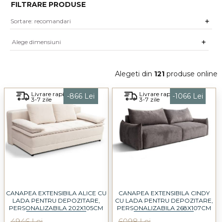
FILTRARE PRODUSE
Alege dimensiuni
Alegeti din
121
produse online
Livrare rapida
Livrare rapida
-866 Lei
-1066 Lei
3-7 zile
3-7 zile
CANAPEA EXTENSIBILA ALICE CU
CANAPEA EXTENSIBILA CINDY
LADA PENTRU DEPOZITARE,
CU LADA PENTRU DEPOZITARE,
PERSONALIZABILA 202X105CM
PERSONALIZABILA 268X107CM
4946 Lei
6098 Lei