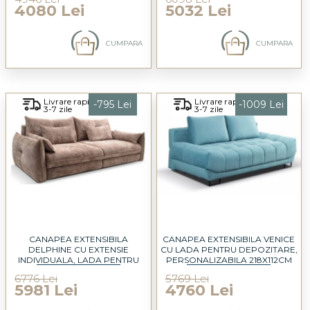
4080 Lei
5032 Lei
CUMPARA
CUMPARA
Livrare rapida
Livrare rapida
-795 Lei
-1009 Lei
3-7 zile
3-7 zile
CANAPEA EXTENSIBILA
CANAPEA EXTENSIBILA VENICE
DELPHINE CU EXTENSIE
CU LADA PENTRU DEPOZITARE,
INDIVIDUALA, LADA PENTRU
PERSONALIZABILA 218X112CM
DEPOZITARE 246X119CM
6776 Lei
5769 Lei
5981 Lei
4760 Lei