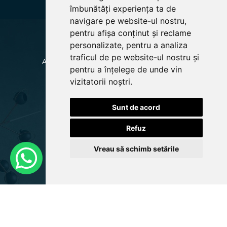
îmbunătăți experiența ta de
COLTARE
CANAPELE
navigare pe website-ul nostru,
SETURI CANAPELE
CANAPELE SI COLTARE PREMIUM
pentru afișa conținut și reclame
COLECTII MODULARE PREMIUM
personalizate, pentru a analiza
FOTOLII
TABURETI
traficul de pe website-ul nostru și
ACCESORII PENTRU COLTARE SI CANAPELE
pentru a înțelege de unde vin
DESPRE NOI
vizitatorii noștri.
SUPORT CLIENTI
BLOGUL NOSTRU
CONTACT
Sunt de acord
SUPORT CLIENTI
Refuz
CUM CUMPAR?
MODALITATI DE PLATA
Vreau să schimb setările
LIVRAREA COMENZILOR
TERMENI SI CONDITII
GARANTIA PRODUSELOR
POLITICA DE RETUR
GDPR
REGULAMENT BLACKFRIDAY