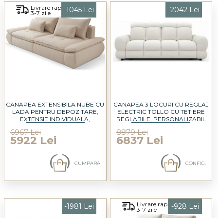
Livrare rapida
-1045 Lei
-2042 Lei
3-7 zile
CANAPEA EXTENSIBILA NUBE CU
CANAPEA 3 LOCURI CU REGLAJ
LADA PENTRU DEPOZITARE,
ELECTRIC TOLLO CU TETIERE
EXTENSIE INDIVIDUALA,
REGLABILE, PERSONALIZABIL
PERSONALIZABILA 263X122CM
207X116CM
6967 Lei
8879 Lei
5922 Lei
6837 Lei
CUMPARA
CONFIG.
Livrare rapida
-1981 Lei
-928 Lei
3-7 zile