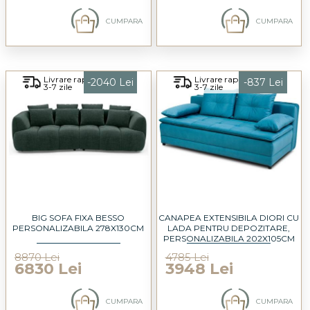
CUMPARA
CUMPARA
Livrare rapida
Livrare rapida
-2040 Lei
-837 Lei
3-7 zile
3-7 zile
BIG SOFA FIXA BESSO
CANAPEA EXTENSIBILA DIORI CU
PERSONALIZABILA 278X130CM
LADA PENTRU DEPOZITARE,
PERSONALIZABILA 202X105CM
8870 Lei
4785 Lei
6830 Lei
3948 Lei
CUMPARA
CUMPARA