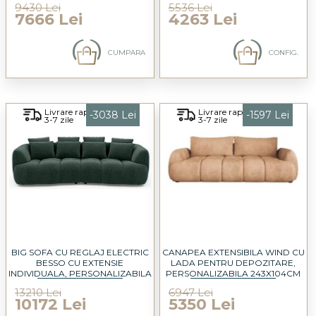
9430 Lei
5536 Lei
7666 Lei
4263 Lei
CUMPARA
CONFIG.
Livrare rapida
Livrare rapida
-3038 Lei
-1597 Lei
3-7 zile
3-7 zile
BIG SOFA CU REGLAJ ELECTRIC
CANAPEA EXTENSIBILA WIND CU
BESSO CU EXTENSIE
LADA PENTRU DEPOZITARE,
INDIVIDUALA, PERSONALIZABILA
PERSONALIZABILA 243X104CM
278X130CM
13210 Lei
6947 Lei
10172 Lei
5350 Lei