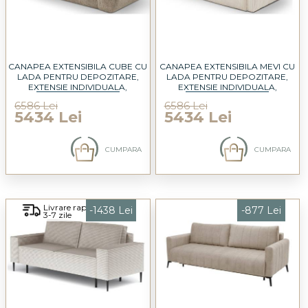
CANAPEA EXTENSIBILA CUBE CU
CANAPEA EXTENSIBILA MEVI CU
LADA PENTRU DEPOZITARE,
LADA PENTRU DEPOZITARE,
EXTENSIE INDIVIDUALA,
EXTENSIE INDIVIDUALA,
PERSONALIZABILA 274X125CM
PERSONALIZABILA 240X120CM
6586 Lei
6586 Lei
5434 Lei
5434 Lei
CUMPARA
CUMPARA
Livrare rapida
-1438 Lei
-877 Lei
3-7 zile