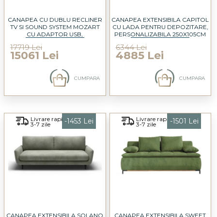
CANAPEA CU DUBLU RECLINER
CANAPEA EXTENSIBILA CAPITOL
TV SI SOUND SYSTEM MOZART
CU LADA PENTRU DEPOZITARE,
CU ADAPTOR USB,
PERSONALIZABILA 250X105CM
PERSONALIZABILA 250X100CM
17719 Lei
6344 Lei
15061 Lei
4885 Lei
CUMPARA
CUMPARA
Livrare rapida
Livrare rapida
-1453 Lei
-1501 Lei
3-7 zile
3-7 zile
CANAPEA EXTENSIBILA SOLANO
CANAPEA EXTENSIBILA SWEET