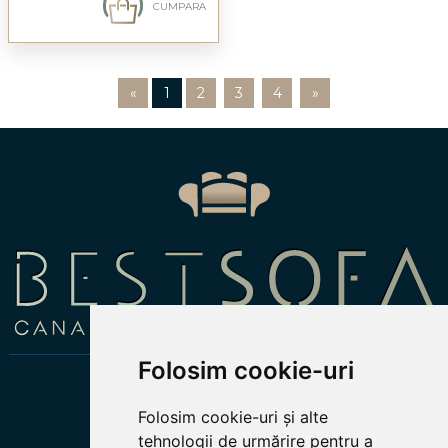
CUMPARA
«
1
2
3
4
»
Folosim cookie-uri
Folosim cookie-uri și alte
tehnologii de urmărire pentru a
PRODUSE SI INFORMATII