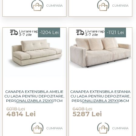
CUMPARA
CUMPARA
Livrare rapida
Livrare rapida
-1204 Lei
-1121 Lei
3-7 zile
3-7 zile
CANAPEA EXTENSIBILA AMELIE
CANAPEA EXTENSIBILA ESPANIA
CU LADA PENTRU DEPOZITARE,
CU LADA PENTRU DEPOZITARE,
PERSONALIZABILA 212X107CM
PERSONALIZABILA 257X108CM
6018 Lei
6408 Lei
4814 Lei
5287 Lei
CUMPARA
CUMPARA