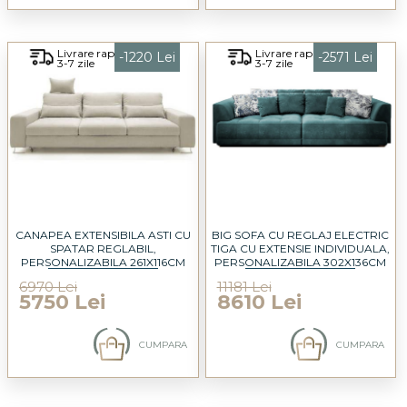
Livrare rapida
Livrare rapida
-1220 Lei
-2571 Lei
3-7 zile
3-7 zile
CANAPEA EXTENSIBILA ASTI CU
BIG SOFA CU REGLAJ ELECTRIC
SPATAR REGLABIL,
TIGA CU EXTENSIE INDIVIDUALA,
PERSONALIZABILA 261X116CM
PERSONALIZABILA 302X136CM
6970 Lei
11181 Lei
5750 Lei
8610 Lei
CUMPARA
CUMPARA