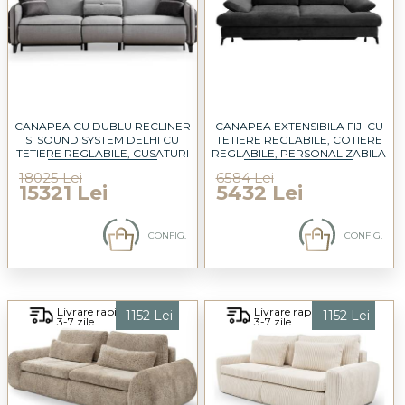
CANAPEA CU DUBLU RECLINER
CANAPEA EXTENSIBILA FIJI CU
SI SOUND SYSTEM DELHI CU
TETIERE REGLABILE, COTIERE
TETIERE REGLABILE, CUSATURI
REGLABILE, PERSONALIZABILA
IN CONTRAST, PORT USB,
220X110CM
18025 Lei
6584 Lei
PERSONALIZABILA 240X95CM
15321 Lei
5432 Lei
CONFIG.
CONFIG.
Livrare rapida
Livrare rapida
-1152 Lei
-1152 Lei
3-7 zile
3-7 zile