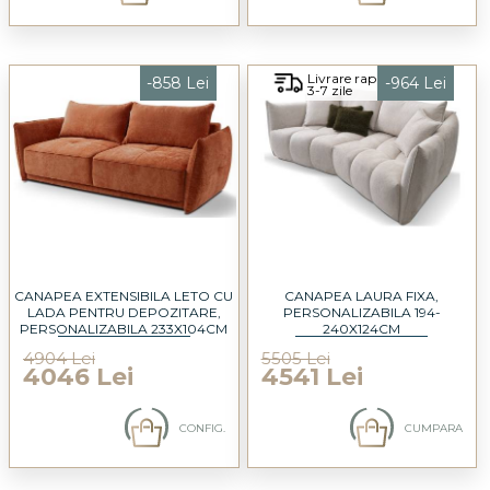
Livrare rapida
-858 Lei
-964 Lei
3-7 zile
CANAPEA EXTENSIBILA LETO CU
CANAPEA LAURA FIXA,
LADA PENTRU DEPOZITARE,
PERSONALIZABILA 194-
PERSONALIZABILA 233X104CM
240X124CM
4904 Lei
5505 Lei
4046 Lei
4541 Lei
CONFIG.
CUMPARA