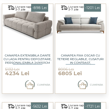
Livrare rapida
Livrare rapida
-898 Lei
-1201 Lei
3-7 zile
3-7 zile
CANAPEA EXTENSIBILA DANTE
CANAPEA FIXA OSCAR CU
CU LADA PENTRU DEPOZITARE,
TETIERE REGLABILE, CUSATURI
PERSONALIZABILA 241X101CM
IN CONTRAST,
PERSONALIZABILA 240X95CM
5132 Lei
8006 Lei
4234 Lei
6805 Lei
CUMPARA
CUMPARA
Livrare rapida
Livrare rapida
-5632 Lei
-1721 Lei
3-7 zile
3-7 zile