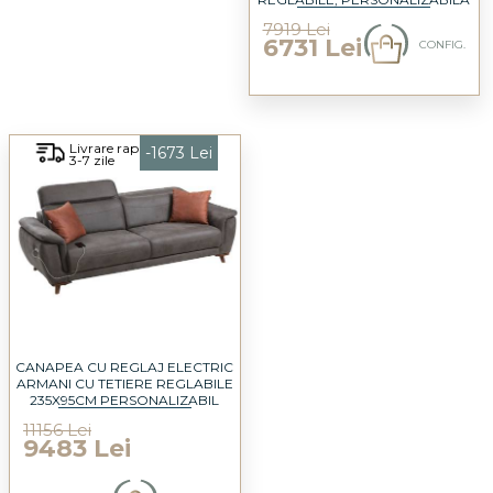
235X105CM
7919 Lei
6731 Lei
CONFIG.
Livrare rapida
-1673 Lei
3-7 zile
CANAPEA CU REGLAJ ELECTRIC
ARMANI CU TETIERE REGLABILE
235X95CM PERSONALIZABIL
11156 Lei
9483 Lei