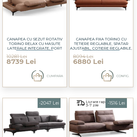
CANAPEA CU SEZUT ROTATIV
CANAPEA FIXA TORINO CU
TORINO RELAX CU MASUTE
TETIERE REGLABILE, SPATAR
LATERALE INTEGRATE, PORT
AJUSTABIL, COTIERE REGLABILE,
USB, TETIERE REGLABILE,
PERSONALIZABILA 240X95CM
10281 Lei
8094 Lei
SPATAR AJUSTABIL, COTIERE
8739 Lei
6880 Lei
REGLABILE, PERSONALIZABILA
235X105CM
CUMPARA
CONFIG.
Livrare rapida
-2047 Lei
-1516 Lei
3-7 zile