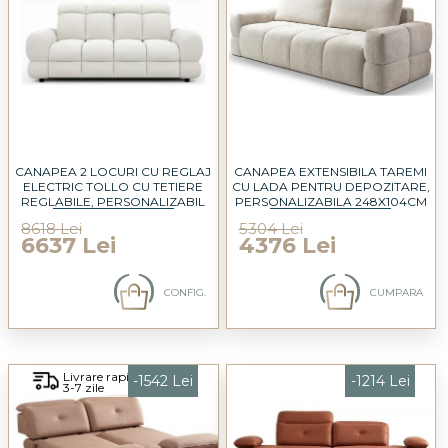
CANAPEA 2 LOCURI CU REGLAJ
CANAPEA EXTENSIBILA TAREMI
ELECTRIC TOLLO CU TETIERE
CU LADA PENTRU DEPOZITARE,
REGLABILE, PERSONALIZABIL
PERSONALIZABILA 248X104CM
187X116CM
8618 Lei
5304 Lei
6637 Lei
4376 Lei
CONFIG.
CUMPARA
Livrare rapida
-1542 Lei
-1214 Lei
3-7 zile