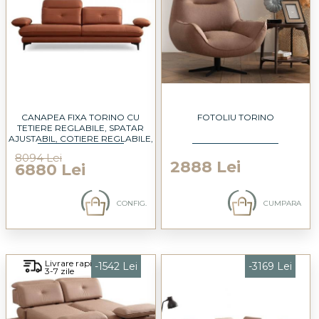
CANAPEA FIXA TORINO CU
FOTOLIU TORINO
TETIERE REGLABILE, SPATAR
AJUSTABIL, COTIERE REGLABILE,
PERSONALIZABILA 240X95CM
8094 Lei
2888 Lei
6880 Lei
CONFIG.
CUMPARA
Livrare rapida
-1542 Lei
-3169 Lei
3-7 zile