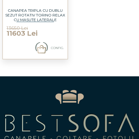
CANAPEA TRIPLA CU DUBLU
SEZUT ROTATIV TORINO RELAX
CU MASUTE LATERALE
INTEGRATE, PORT USB, TETIERE
13650 Lei
REGLABILE, SPATAR AJUSTABIL,
11603 Lei
COTIERE REGLABILE,
PERSONALIZABILA 300X105CM
CONFIG.