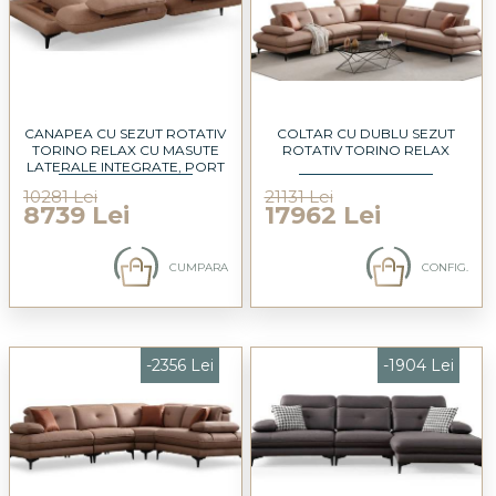
CANAPEA CU SEZUT ROTATIV
COLTAR CU DUBLU SEZUT
TORINO RELAX CU MASUTE
ROTATIV TORINO RELAX
LATERALE INTEGRATE, PORT
USB, TETIERE REGLABILE,
10281 Lei
21131 Lei
SPATAR AJUSTABIL, COTIERE
8739 Lei
17962 Lei
REGLABILE, PERSONALIZABILA
235X105CM
CUMPARA
CONFIG.
-2356 Lei
-1904 Lei