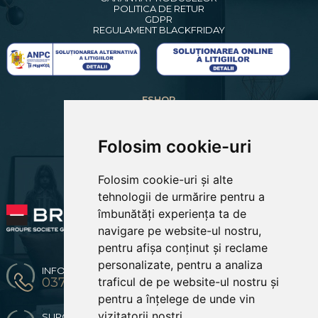
POLITICA DE RETUR
GDPR
REGULAMENT BLACKFRIDAY
ESHOP
CREARE CONT NOU
LOGIN CLIENTI
RECUPERARE PAROLA
Folosim cookie-uri
COSUL MEU
COMENZILE MELE
Folosim cookie-uri și alte
EDITARE PROFIL
PREFERINTE COOKIES
tehnologii de urmărire pentru a
îmbunătăți experiența ta de
navigare pe website-ul nostru,
pentru afișa conținut și reclame
personalizate, pentru a analiza
INFO & COMENZI
0371 904 216 / 0774670619
traficul de pe website-ul nostru și
pentru a înțelege de unde vin
vizitatorii noștri.
SUPORT CLIENTI