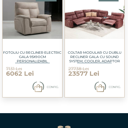
FOTOLIU CU RECLINER ELECTRIC
COLTAR MODULAR CU DUBLU
GALA 95X90CM
RECLINER GALA CU SOUND
PERSONALIZABIL
SYSTEM, COOLER, ADAPTOR
USB PERSONALIZABIL
7131 Lei
27738 Lei
305X350CM
6062 Lei
23577 Lei
CONFIG.
CONFIG.