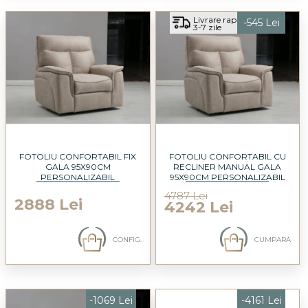
Livrare rapida
-545 Lei
3-7 zile
FOTOLIU CONFORTABIL FIX
FOTOLIU CONFORTABIL CU
GALA 95X90CM
RECLINER MANUAL GALA
PERSONALIZABIL
95X90CM PERSONALIZABIL
4787 Lei
2888 Lei
4242 Lei
CONFIG.
CUMPARA
-1069 Lei
-4161 Lei