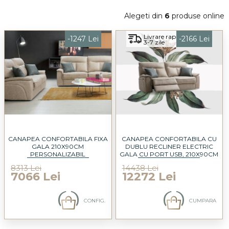
Alegeti din
6
produse online
Livrare rapida
-1247 Lei
-2166 Lei
3-7 zile
CANAPEA CONFORTABILA FIXA
CANAPEA CONFORTABILA CU
GALA 210X90CM
DUBLU RECLINER ELECTRIC
PERSONALIZABIL
GALA CU PORT USB, 210X90CM
PERSONALIZABILA
8313 Lei
14438 Lei
7066 Lei
12272 Lei
CONFIG.
CUMPARA