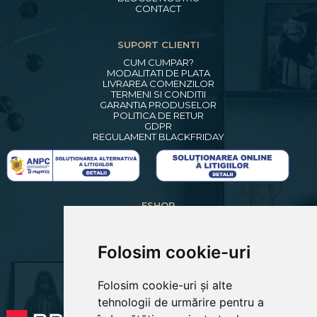
CONTACT
SUPORT CLIENTI
CUM CUMPAR?
MODALITATI DE PLATA
LIVRAREA COMENZILOR
TERMENI SI CONDITII
GARANTIA PRODUSELOR
POLITICA DE RETUR
GDPR
REGULAMENT BLACKFRIDAY
ESHOP
CREARE CONT NOU
LOGIN CLIENTI
RECUPERARE PAROLA
Folosim cookie-uri
COSUL MEU
COMENZILE MELE
Folosim cookie-uri și alte
EDITARE PROFIL
PREFERINTE COOKIES
tehnologii de urmărire pentru a