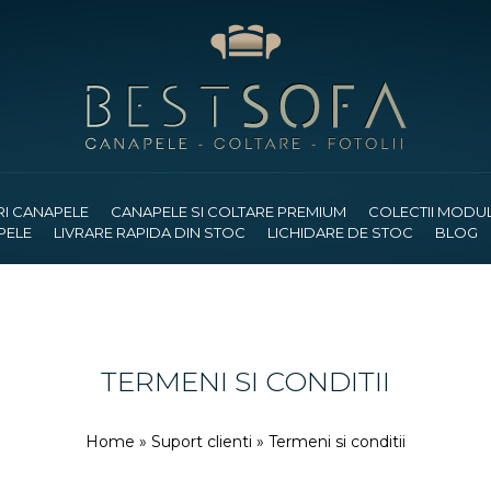
RI CANAPELE
CANAPELE SI COLTARE PREMIUM
COLECTII MODU
PELE
LIVRARE RAPIDA DIN STOC
LICHIDARE DE STOC
BLOG
TERMENI SI CONDITII
Home
»
Suport clienti
» Termeni si conditii