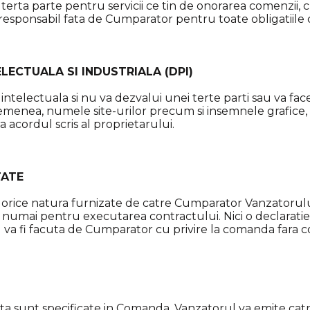
terta parte pentru servicii ce tin de onorarea comenzii,
 responsabil fata de Cumparator pentru toate obligatiile
ELECTUALA SI INDUSTRIALA (DPI)
telectuala si nu va dezvalui unei terte parti sau va face
asemenea, numele site-urilor precum si insemnele grafic
ra acordul scris al proprietarului.
TATE
e orice natura furnizate de catre Cumparator Vanzatorulu
ate numai pentru executarea contractului. Nici o declara
u va fi facuta de Cumparator cu privire la comanda fara c
ata sunt specificate in Comanda. Vanzatorul va emite ca