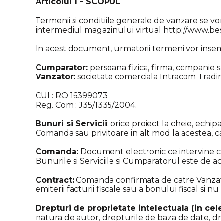
Articolul 1 - SCOPUL
Termenii si conditiile generale de vanzare se vo
intermediul magazinului virtual http://www.best
In acest document, urmatorii termeni vor inse
Cumparator:
persoana fizica, firma, companie s
Vanzator:
societate comerciala Intracom Trading
CUI : RO 16399073
Reg. Com : J35/1335/2004.
Bunuri si Servicii
: orice proiect la cheie, echi
Comanda sau privitoare in alt mod la acestea, 
Comanda:
Document electronic ce intervine ca
Bunurile si Serviciile si Cumparatorul este de ac
Contract:
Comanda confirmata de catre Vanzator 
emiterii facturii fiscale sau a bonului fiscal si
Drepturi de proprietate intelectuala (in ce
natura de autor, drepturile de baza de date, dre