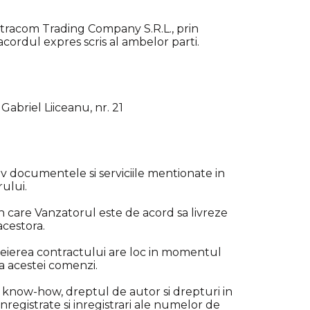
 Intracom Trading Company S.R.L., prin
cordul expres scris al ambelor parti.
abriel Liiceanu, nr. 21
usiv documentele si serviciile mentionate in
ului.
 care Vanzatorul este de acord sa livreze
acestora.
heierea contractului are loc in momentul
 a acestei comenzi.
i know-how, dreptul de autor si drepturi in
registrate si inregistrari ale numelor de