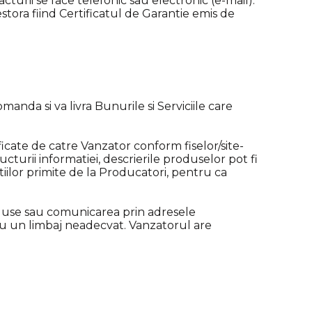
turii se face telefonic sau electronic (e-mail).
stora fiind Certificatul de Garantie emis de
manda si va livra Bunurile si Serviciile care
icate de catre Vanzator conform fiselor/site-
turii informatiei, descrierile produselor pot fi
iilor primite de la Producatori, pentru ca
oduse sau comunicarea prin adresele
 sau un limbaj neadecvat. Vanzatorul are