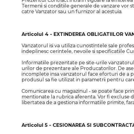
Prezentul Contract intra in vigoare la emiterea 
Termenii si conditiile generale de vanzare vor s
catre Vanzator sau un furnizor al acestuia.
Articolul 4 - EXTINDEREA OBLIGATIILOR V
Vanzatorul isi va utiliza cunostintele sale profes
indeplinesc cerintele, nevoile si specificatiile 
Informatiile prezentate pe site-urile vanzatoru
urilor de prezentare ale Producatorilor. De asem
incomplete insa vanzatorul face eforturi de a p
produsul sa fie utilizat in parametrii pentru care
Comunicarea cu magazinul - se poate face prin 
mentionate la rubrica aferenta. Vor fi excluse di
libertatea de a gestiona informatiile primite, far
Articolul 5 - CESIONAREA SI SUBCONTRAC