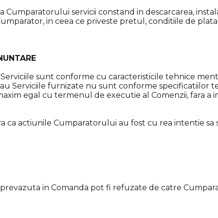
a Cumparatorului servicii constand in descarcarea, instalar
 Cumparator, in ceea ce priveste pretul, conditiile de plata 
RENUNTARE
 Serviciile sunt conforme cu caracteristicile tehnice men
 Serviciile furnizate nu sunt conforme specificatiilor t
 maxim egal cu termenul de executie al Comenzii, fara 
 ca actiunile Cumparatorului au fost cu rea intentie sa 
ea prevazuta in Comanda pot fi refuzate de catre Cumparat