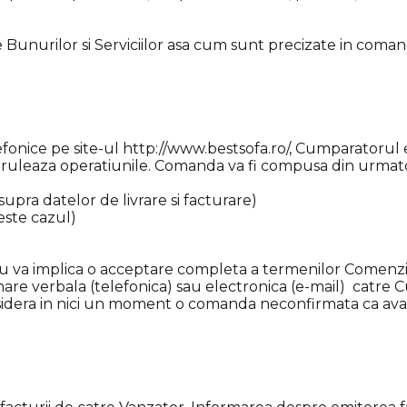
ile Bunurilor si Serviciilor asa cum sunt precizate in coman
efonice pe site-ul http://www.bestsofa.ro/, Cumparatoru
i deruleaza operatiunile. Comanda va fi compusa din urma
ra datelor de livrare si facturare)
este cazul)
 va implica o acceptare completa a termenilor Comenzii
rmare verbala (telefonica) sau electronica (e-mail) catre 
nsidera in nici un moment o comanda neconfirmata ca ava