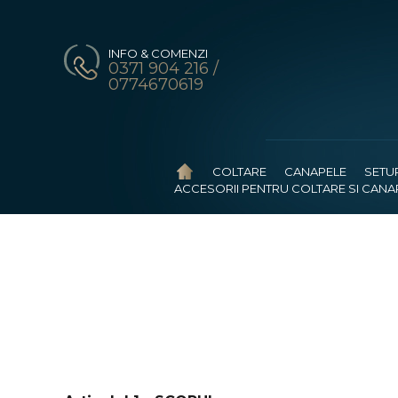
INFO & COMENZI
0371 904 216 /
0774670619
COLTARE
CANAPELE
SETU
ACCESORII PENTRU COLTARE SI CANA