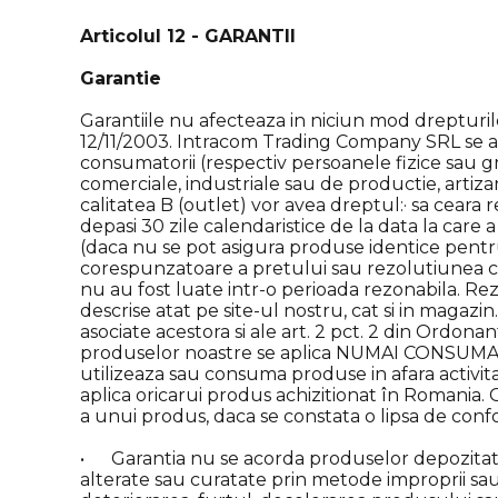
Articolul 12 - GARANTII
Garantie
Garantiile nu afecteaza in niciun mod drepturile
12/11/2003. Intracom Trading Company SRL se a
consumatorii (respectiv persoanele fizice sau grup
comerciale, industriale sau de productie, artiza
calitatea B (outlet) vor avea dreptul:· sa ceara
depasi 30 zile calendaristice de la data la care 
(daca nu se pot asigura produse identice pentr
corespunzatoare a pretului sau rezolutiunea con
nu au fost luate intr-o perioada rezonabila. Rez
descrise atat pe site-ul nostru, cat si in magazi
asociate acestora si ale art. 2 pct. 2 din Ordona
produselor noastre se aplica NUMAI CONSU
utilizeaza sau consuma produse in afara activita
aplica oricarui produs achizitionat în Romania. 
a unui produs, daca se constata o lipsa de confor
• Garantia nu se acorda produselor depozitate (
alterate sau curatate prin metode improprii sa