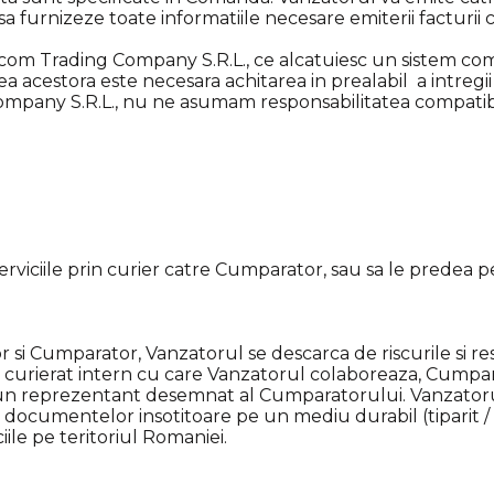
 sa furnizeze toate informatiile necesare emiterii facturii 
com Trading Company S.R.L., ce alcatuiesc un sistem co
a acestora este necesara achitarea in prealabil a intregi
ompany S.R.L., nu ne asumam responsabilitatea compatibil
rviciile prin curier catre Cumparator, sau sa le predea per
 si Cumparator, Vanzatorul se descarca de riscurile si resp
e curierat intern cu care Vanzatorul colaboreaza, Cump
un reprezentant desemnat al Cumparatorului. Vanzator
rea documentelor insotitoare pe un mediu durabil (tiparit 
iile pe teritoriul Romaniei.