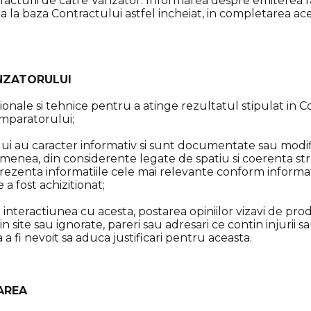
facturii de catre Vanzator. Informarea despre emiterea fac
ta la baza Contractului astfel incheiat, in completarea ace
ANZATORULUI
ionale si tehnice pentru a atinge rezultatul stipulat in Co
Cumparatorului;
lui au caracter informativ si sunt documentate sau modif
enea, din considerente legate de spatiu si coerenta struc
rezenta informatiile cele mai relevante conform informat
 a fost achizitionat;
interactiunea cu acesta, postarea opiniilor vizavi de pr
n site sau ignorate, pareri sau adresari ce contin injurii
a a fi nevoit sa aduca justificari pentru aceasta.
TAREA