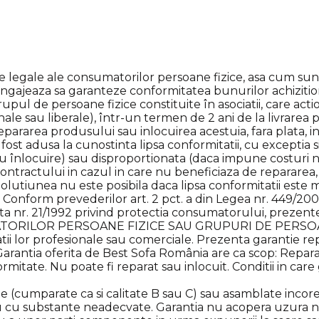
 legale ale consumatorilor persoane fizice, asa cum sunt s
ngajeaza sa garanteze conformitatea bunurilor achizitio
ul de persoane fizice constituite în asociatii, care action
nale sau liberale), într-un termen de 2 ani de la livrarea
 repararea produsului sau inlocuirea acestuia, fara plata,
a fost adusa la cunostinta lipsa conformitatii, cu exceptia
u înlocuire) sau disproportionata (daca impune costuri 
tractului in cazul in care nu beneficiaza de repararea, 
olutiunea nu este posibila daca lipsa conformitatii este m
n. Conform prevederilor art. 2 pct. a din Legea nr. 449/20
nta nr. 21/1992 privind protectia consumatorului, prezentel
MATORILOR PERSOANE FIZICE SAU GRUPURI DE PERSOAN
tii lor profesionale sau comerciale. Prezenta garantie rep
Garantia oferita de Best Sofa România are ca scop: Repara
mitate. Nu poate fi reparat sau inlocuit. Conditii in care 
cumparate ca si calitate B sau C) sau asamblate incorect,
u cu substante neadecvate. Garantia nu acopera uzura no