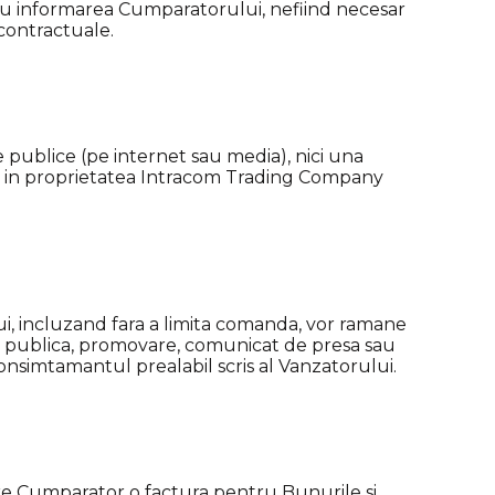
 cu informarea Cumparatorului, nefiind necesar
 contractuale.
 publice (pe internet sau media), nici una
e, in proprietatea Intracom Trading Company
i, incluzand fara a limita comanda, vor ramane
tie publica, promovare, comunicat de presa sau
onsimtamantul prealabil scris al Vanzatorului.
tre Cumparator o factura pentru Bunurile si