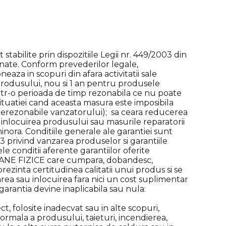
tabilite prin dispozitiile Legii nr. 449/2003 din
nate. Conform prevederilor legale,
eaza in scopuri din afara activitatii sale
 produsului, nou si 1 an pentru produsele
 intr-o perioada de timp rezonabila ce nu poate
 situatiei cand aceasta masura este imposibila
nerezonabile vanzatorului); sa ceara reducerea
inlocuirea produsului sau masurile reparatorii
inora. Conditiile generale ale garantiei sunt
03 privind vanzarea produselor si garantiile
e conditii aferente garantiilor oferite
E FIZICE care cumpara, dobandesc,
rezinta certitudinea calitatii unui produs si se
rea sau inlocuirea fara nici un cost suplimentar
garantia devine inaplicabila sau nula:
 folosite inadecvat sau in alte scopuri,
rmala a produsului, taieturi, incendierea,