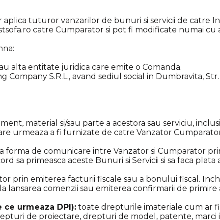
r aplica tuturor vanzarilor de bunuri si servicii de catre
sofa.ro catre Cumparator si pot fi modificate numai cu a
mna:
au alta entitate juridica care emite o Comanda.
 Company S.R.L., avand sediul social in Dumbravita, Str. G
pament, material si/sau parte a acestora sau serviciu, incl
care urmeaza a fi furnizate de catre Vanzator Cumparator
 forma de comunicare intre Vanzator si Cumparator prin
ord sa primeasca aceste Bunuri si Servicii si sa faca plata 
prin emiterea facturii fiscale sau a bonului fiscal. Inc
 nu la lansarea comenzii sau emiterea confirmarii de primire
le ce urmeaza DPI):
toate drepturile imateriale cum ar f
pturi de proiectare, drepturi de model, patente, marci in