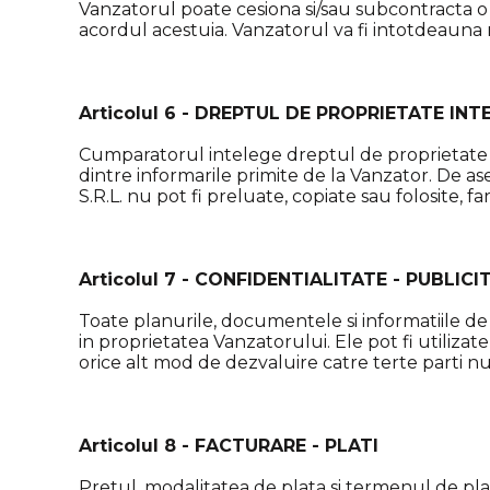
Vanzatorul poate cesiona si/sau subcontracta o 
acordul acestuia. Vanzatorul va fi intotdeauna
Articolul 6 - DREPTUL DE PROPRIETATE INT
Cumparatorul intelege dreptul de proprietate in
dintre informarile primite de la Vanzator. De 
S.R.L. nu pot fi preluate, copiate sau folosite, fa
Articolul 7 - CONFIDENTIALITATE - PUBLICI
Toate planurile, documentele si informatiile d
in proprietatea Vanzatorului. Ele pot fi utiliz
orice alt mod de dezvaluire catre terte parti n
Articolul 8 - FACTURARE - PLATI
Pretul, modalitatea de plata si termenul de pl