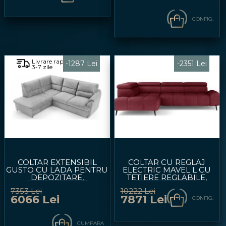
CONFIG.
Livrare rapida
-1287 Lei
-2351 Lei
3-7 zile
COLTAR EXTENSIBIL
COLTAR CU REGLAJ
GUSTO CU LADA PENTRU
ELECTRIC MAVEL L CU
DEPOZITARE,
TETIERE REGLABILE,
PERSONALIZABIL
PERSONALIZABIL
7353 Lei
10222 Lei
240X200CM
271X208CM
6066 Lei
7871 Lei
CONFIG.
CUMPARA