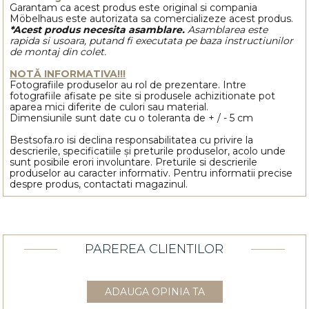
Garantam ca acest produs este original si compania
Möbelhaus este autorizata sa comercializeze acest produs.
*Acest produs necesita asamblare.
Asamblarea este
rapida si usoara, putand fi executata pe baza instructiunilor
de montaj din colet.
NOTĂ INFORMATIVA!!!
Fotografiile produselor au rol de prezentare. Intre
fotografiile afisate pe site si produsele achizitionate pot
aparea mici diferite de culori sau material.
Dimensiunile sunt date cu o toleranta de + / - 5 cm
Bestsofa.ro isi declina responsabilitatea cu privire la
descrierile, specificatiile și preturile produselor, acolo unde
sunt posibile erori involuntare. Preturile si descrierile
produselor au caracter informativ. Pentru informatii precise
despre produs, contactati magazinul.
PAREREA CLIENTILOR
ADAUGA OPINIA TA