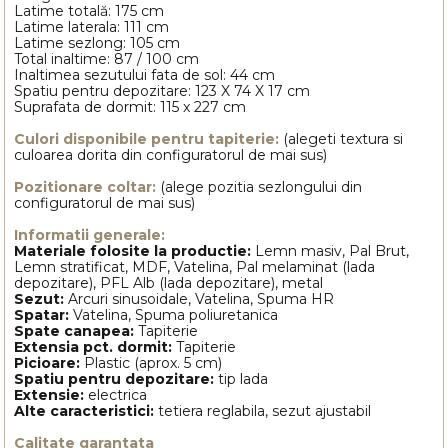
Latime totală: 175 cm
Latime laterala: 111 cm
Latime sezlong: 105 cm
Total inaltime: 87 / 100 cm
Inaltimea sezutului fata de sol: 44 cm
Spatiu pentru depozitare: 123 X 74 X 17 cm
Suprafata de dormit: 115 x 227 cm
Culori disponibile pentru tapiterie:
(alegeti textura si
culoarea dorita din configuratorul de mai sus)
Pozitionare coltar:
(alege pozitia sezlongului din
configuratorul de mai sus)
Informatii generale:
Materiale folosite la productie:
Lemn masiv, Pal Brut,
Lemn stratificat, MDF, Vatelina, Pal melaminat (lada
depozitare), PFL Alb (lada depozitare), metal
Sezut:
Arcuri sinusoidale, Vatelina, Spuma HR
Spatar:
Vatelina, Spuma poliuretanica
Spate canapea:
Tapiterie
Extensia pct. dormit:
Tapiterie
Picioare:
Plastic (aprox. 5 cm)
Spatiu pentru depozitare:
tip lada
Extensie
:
electrica
Alte caracteristici:
tetiera reglabila, sezut ajustabil
Calitate garantata