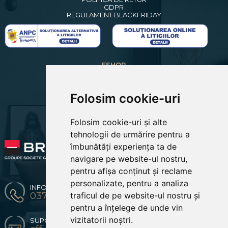
GDPR
REGULAMENT BLACKFRIDAY
ESHOP
CREARE CONT NOU
LOGIN CLIENTI
RECUPERARE PAROLA
Folosim cookie-uri
COSUL MEU
COMENZILE MELE
Folosim cookie-uri și alte
EDITARE PROFIL
PREFERINTE COOKIES
tehnologii de urmărire pentru a
îmbunătăți experiența ta de
navigare pe website-ul nostru,
pentru afișa conținut și reclame
personalizate, pentru a analiza
INFO & COMENZI
0371 904 216 / 0774670619
traficul de pe website-ul nostru și
pentru a înțelege de unde vin
vizitatorii noștri.
SUPORT CLIENTI