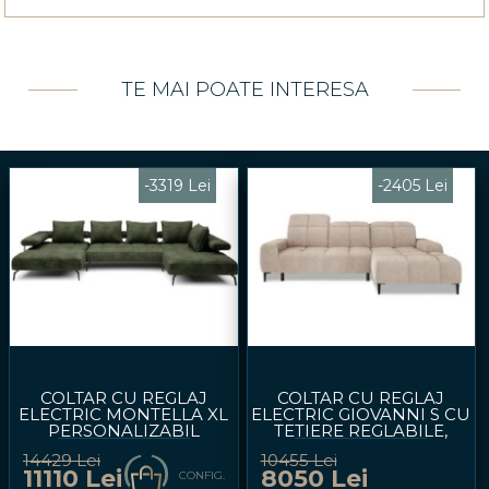
TE MAI POATE INTERESA
-3319 Lei
-2405 Lei
COLTAR CU REGLAJ
COLTAR CU REGLAJ
ELECTRIC MONTELLA XL
ELECTRIC GIOVANNI S CU
PERSONALIZABIL
TETIERE REGLABILE,
207X372X180CM
PERSONALIZABIL
14429 Lei
10455 Lei
274X180CM
11110 Lei
8050 Lei
CONFIG.