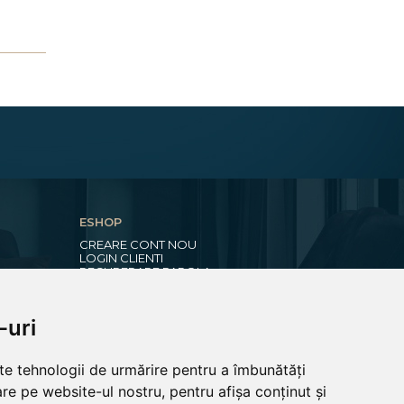
ESHOP
CREARE CONT NOU
LOGIN CLIENTI
RECUPERARE PAROLA
COSUL MEU
COMENZILE MELE
-uri
EDITARE PROFIL
PREFERINTE COOKIES
lte tehnologii de urmărire pentru a îmbunătăți
re pe website-ul nostru, pentru afișa conținut și