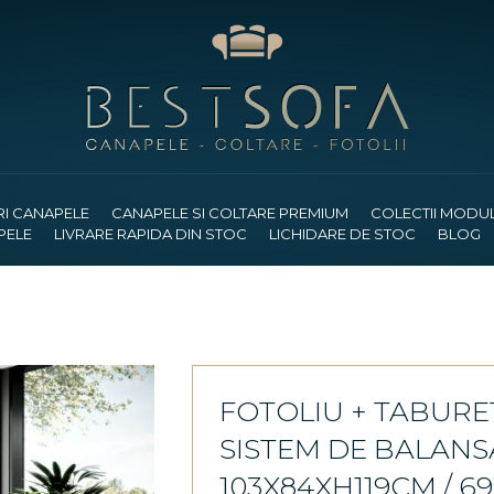
RI CANAPELE
CANAPELE SI COLTARE PREMIUM
COLECTII MODU
PELE
LIVRARE RAPIDA DIN STOC
LICHIDARE DE STOC
BLOG
FOTOLIU + TABURET
SISTEM DE BALAN
103X84XH119CM / 