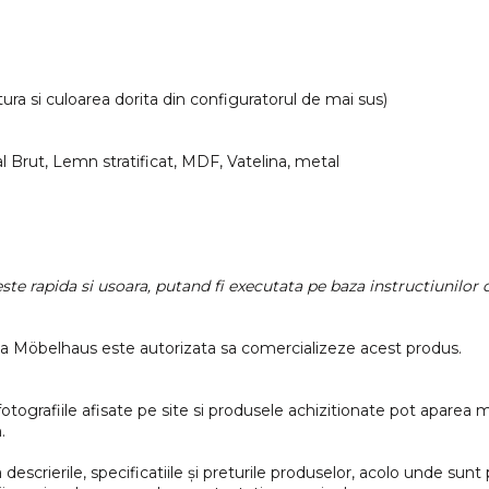
tura si culoarea dorita din configuratorul de mai sus)
Brut, Lemn stratificat, MDF, Vatelina, metal
te rapida si usoara, putand fi executata pe baza instructiunilor 
ia Möbelhaus este autorizata sa comercializeze acest produs.
otografiile afisate pe site si produsele achizitionate pot aparea m
.
 descrierile, specificatiile și preturile produselor, acolo unde sunt p