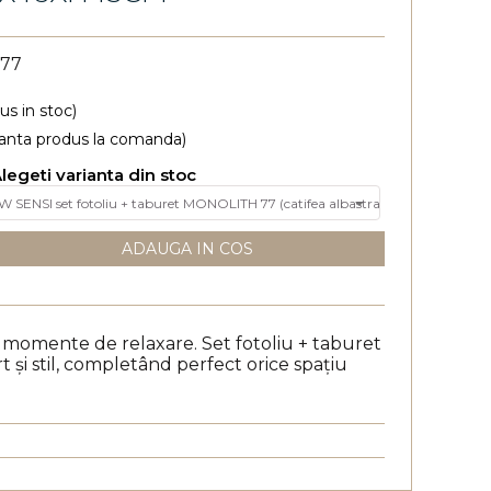
 77
dus in stoc)
rianta produs la comanda)
legeti varianta din stoc
ADAUGA IN COS
ru momente de relaxare. Set fotoliu + taburet
și stil, completând perfect orice spațiu