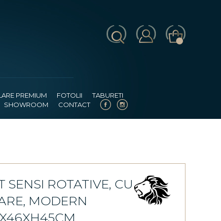
LARE PREMIUM
FOTOLII
TABURETI
SHOWROOM
CONTACT
 SENSI ROTATIVE, CU
SARE, MODERN
69X46XH45CM