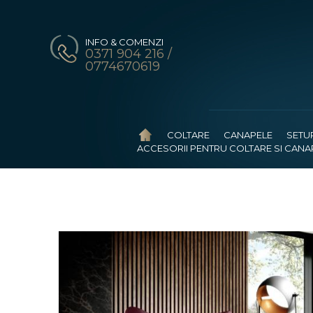
INFO & COMENZI
0371 904 216 /
0774670619
COLTARE
CANAPELE
SETU
ACCESORII PENTRU COLTARE SI CANA