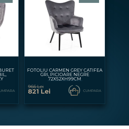
ABURET
FOTOLIU CARMEN GREY CATIFEA
IL,
GRI, PICIOARE NEGRE
EY
72X52XH99CM
966 Lei
821 Lei
UMPARA
CUMPARA