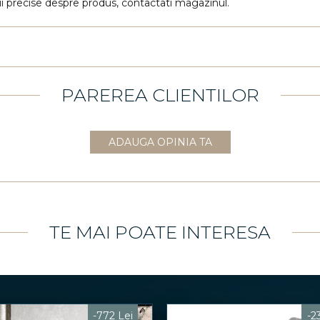
ii precise despre produs, contactati magazinul.
PAREREA CLIENTILOR
ADAUGA OPINIA TA
TE MAI POATE INTERESA
-772 Lei
-2