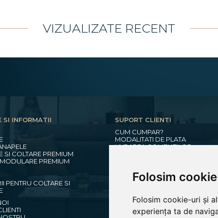
VIZUALIZATE RECENT
 SI INFORMATII
SUPORT CLIENTI
CUM CUMPAR?
E
MODALITATI DE PLATA
ANAPELE
LIVRAREA COMENZILOR
 SI COLTARE PREMIUM
TERMENI SI CONDITII
I MODULARE PREMIUM
GARANTIA PRODUSELOR
POLITICA DE RETUR
Folosim cookie
GDPR
I PENTRU COLTARE SI
REGULAMENT BLACKFRIDAY
E
Folosim cookie-uri și a
NOI
LIENTI
experiența ta de naviga
NOSTRU