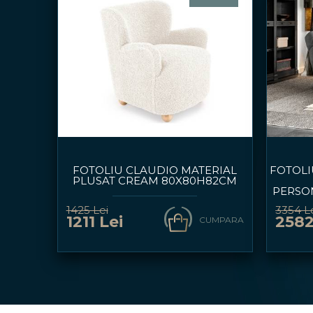
FOTOLIU CLAUDIO MATERIAL
FOTOLI
PLUSAT CREAM 80X80H82CM
PERSO
1425 Lei
3354 L
1211 Lei
2582
CUMPARA