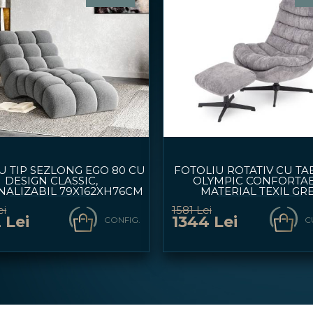
U TIP SEZLONG EGO 80 CU
FOTOLIU ROTATIV CU T
DESIGN CLASSIC,
OLYMPIC CONFORTAB
NALIZABIL 79X162XH76CM
MATERIAL TEXIL GR
75X88XH94CM
ei
1581 Lei
 Lei
1344 Lei
CONFIG.
C