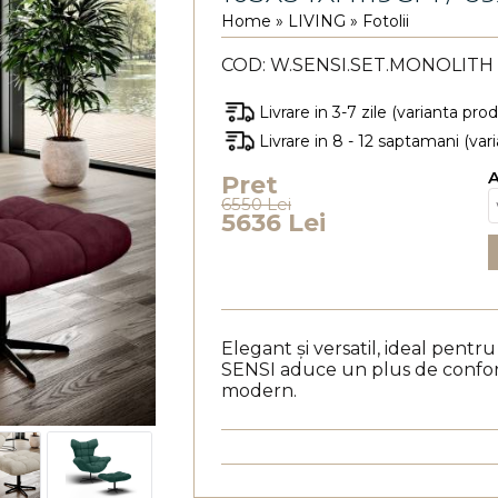
Home
»
LIVING
»
Fotolii
COD:
W.SENSI.SET.MONOLITH
Livrare in 3-7 zile (varianta pro
Livrare in 8 - 12 saptamani (va
A
Pret
6550 Lei
5636 Lei
Elegant și versatil, ideal pent
SENSI aduce un plus de confort 
modern.