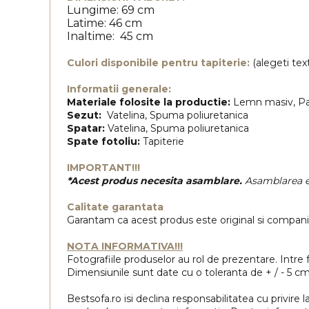
Lungime: 69 cm
Latime: 46 cm
Inaltime: 45 cm
Culori disponibile pentru tapiterie:
(alegeti tex
Informatii generale:
Materiale folosite la productie:
Lemn masiv, Pal 
Sezut:
Vatelina, Spuma poliuretanica
Spatar:
Vatelina, Spuma poliuretanica
Spate fotoliu:
Tapiterie
IMPORTANT!!!
*Acest produs necesita asamblare.
Asamblarea es
Calitate garantata
Garantam ca acest produs este original si compan
NOTA INFORMATIVA!!!
Fotografiile produselor au rol de prezentare. Intre f
Dimensiunile sunt date cu o toleranta de + / - 5 cm
Bestsofa.ro isi declina responsabilitatea cu privire la