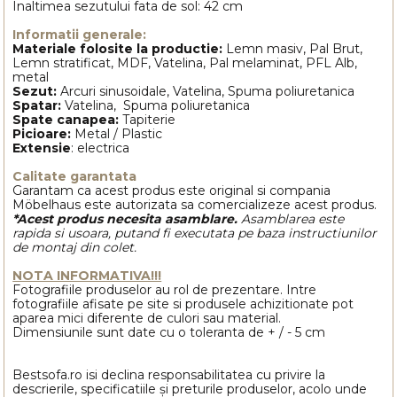
Inaltimea sezutului fata de sol: 42 cm
Informatii generale:
Materiale folosite la productie:
Lemn masiv, Pal Brut,
Lemn stratificat, MDF, Vatelina, Pal melaminat, PFL Alb,
metal
Sezut:
Arcuri sinusoidale, Vatelina, Spuma poliuretanica
Spatar:
Vatelina, Spuma poliuretanica
Spate canapea:
Tapiterie
Picioare:
Metal / Plastic
Extensie
: electrica
Calitate garantata
Garantam ca acest produs este original si compania
Möbelhaus este autorizata sa comercializeze acest produs.
*Acest produs necesita asamblare.
Asamblarea este
rapida si usoara, putand fi executata pe baza instructiunilor
de montaj din colet.
NOTA INFORMATIVA!!!
Fotografiile produselor au rol de prezentare. Intre
fotografiile afisate pe site si produsele achizitionate pot
aparea mici diferente de culori sau material.
Dimensiunile sunt date cu o toleranta de + / - 5 cm
Bestsofa.ro isi declina responsabilitatea cu privire la
descrierile, specificatiile și preturile produselor, acolo unde