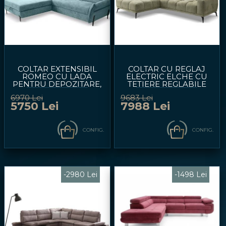
COLTAR EXTENSIBIL
COLTAR CU REGLAJ
ROMEO CU LADA
ELECTRIC ELCHE CU
PENTRU DEPOZITARE,
TETIERE REGLABILE
TETIERE REGLABILE,
281X214CM
6970 Lei
9683 Lei
PERSONALIZABIL
PERSONALIZABIL
5750 Lei
7988 Lei
257X212CM
CONFIG.
CONFIG.
-2980 Lei
-1498 Lei