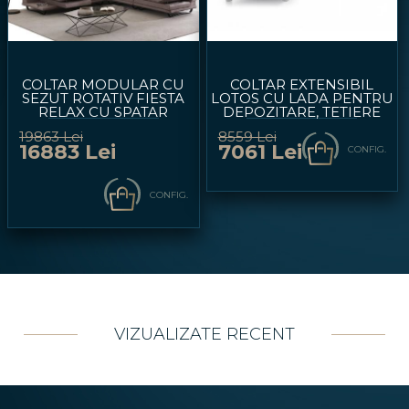
COLTAR MODULAR CU
COLTAR EXTENSIBIL
SEZUT ROTATIV FIESTA
LOTOS CU LADA PENTRU
RELAX CU SPATAR
DEPOZITARE, TETIERE
REGLABIL, COTIERE
REGLABILE, COTIERA
19863 Lei
8559 Lei
REGLABILE, SUPORT TIP
REGLABILA,
16883 Lei
7061 Lei
CONFIG.
MASUTA, ADAPTOR USB
PERSONALIZABIL
PERSONALIZABIL
270X230CM
320X170CM
CONFIG.
VIZUALIZATE RECENT