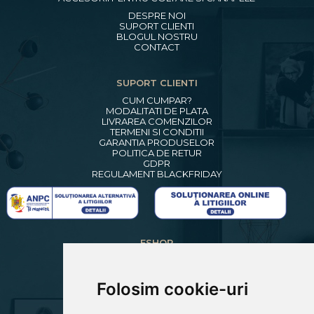
DESPRE NOI
SUPORT CLIENTI
BLOGUL NOSTRU
CONTACT
SUPORT CLIENTI
CUM CUMPAR?
MODALITATI DE PLATA
LIVRAREA COMENZILOR
TERMENI SI CONDITII
GARANTIA PRODUSELOR
POLITICA DE RETUR
GDPR
REGULAMENT BLACKFRIDAY
ESHOP
CREARE CONT NOU
LOGIN CLIENTI
RECUPERARE PAROLA
Folosim cookie-uri
COSUL MEU
COMENZILE MELE