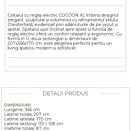
Colțarul cu reglaj electric COCOON XL îmbină designul
elegant, sculptural și voluminos cu rafinamentul stilului
Chesterfield, evidențiat prin adânciturile de pe șezut și
spătar. Spătarul ușor înclinat spre spate și funcția de
reglaj electric oferă un confort relaxant și ergonomic. Cu
formă în U, două șezlonguri și dimensiuni de
207x366x170 cm, este alegerea perfectă pentru un
living spațios, modern și sofisticat.
DETALII PRODUS
DIMENSIUNI:
Lungime: 366 cm
Latime totala: 207 cm
Latime laterala: 170 cm
Latime sezlong: 110 / 128 cm
Inaltime totala: 87 cm