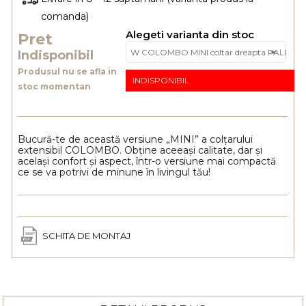
comanda)
Alegeti varianta din stoc
Pret
Indisponibil
Produsul nu se afla in
INDISPONIBIL
stoc momentan
Bucură-te de această versiune „MINI” a colțarului
extensibil COLOMBO. Obține aceeași calitate, dar și
același confort și aspect, într-o versiune mai compactă
ce se va potrivi de minune în livingul tău!
SCHITA DE MONTAJ