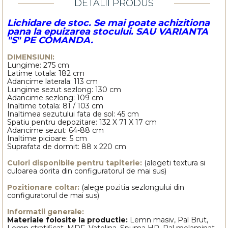
DETALII PRODUS
Lichidare de stoc. Se mai poate achizitiona
pana la epuizarea stocului. SAU VARIANTA
"S" PE COMANDA.
DIMENSIUNI:
Lungime: 275 cm
Latime totala: 182 cm
Adancime laterala: 113 cm
Lungime sezut sezlong: 130 cm
Adancime sezlong: 109 cm
Inaltime totala: 81 / 103 cm
Inaltimea sezutului fata de sol: 45 cm
Spatiu pentru depozitare: 132 X 71 X 17 cm
Adancime sezut: 64-88 cm
Inaltime picioare: 5 cm
Suprafata de dormit: 88 x 220 cm
Culori disponibile pentru tapiterie:
(alegeti textura si
culoarea dorita din configuratorul de mai sus)
Pozitionare coltar:
(alege pozitia sezlongului din
configuratorul de mai sus)
Informatii generale:
Materiale folosite la productie:
Lemn masiv, Pal Brut,
Lemn stratificat, MDF, Vatelina, Spuma HR, Pal melaminat