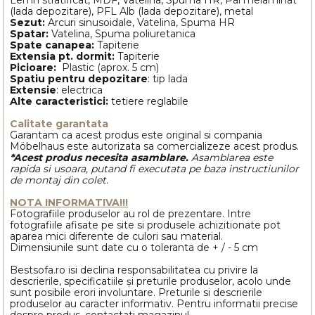
(lada depozitare), PFL Alb (lada depozitare), metal
Sezut:
Arcuri sinusoidale, Vatelina, Spuma HR
Spatar:
Vatelina, Spuma poliuretanica
Spate canapea:
Tapiterie
Extensia pt. dormit:
Tapiterie
Picioare:
Plastic (aprox. 5 cm)
Spatiu pentru depozitare
: tip lada
Extensie
: electrica
Alte caracteristici:
tetiere reglabile
Calitate garantata
Garantam ca acest produs este original si compania
Möbelhaus este autorizata sa comercializeze acest produs.
*Acest produs necesita asamblare.
Asamblarea este
rapida si usoara, putand fi executata pe baza instructiunilor
de montaj din colet.
NOTA INFORMATIVA!!!
Fotografiile produselor au rol de prezentare. Intre
fotografiile afisate pe site si produsele achizitionate pot
aparea mici diferente de culori sau material.
Dimensiunile sunt date cu o toleranta de + / - 5 cm
Bestsofa.ro isi declina responsabilitatea cu privire la
descrierile, specificatiile și preturile produselor, acolo unde
sunt posibile erori involuntare. Preturile si descrierile
produselor au caracter informativ. Pentru informatii precise
despre produs, contactati magazinul.