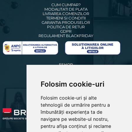
CUM CUMPAR?
MODALITATI DE PLATA
LIVRAREA COMENZILOR
TERMENI SI CONDITII
GARANTIA PRODUSELOR
POLITICA DE RETUR
GDPR
REGULAMENT BLACKFRIDAY
ESHOP
CREARE CONT NOU
LOGIN CLIENTI
RECUPERARE PAROLA
Folosim cookie-uri
COSUL MEU
COMENZILE MELE
Folosim cookie-uri și alte
EDITARE PROFIL
PREFERINTE COOKIES
tehnologii de urmărire pentru a
îmbunătăți experiența ta de
navigare pe website-ul nostru,
pentru afișa conținut și reclame