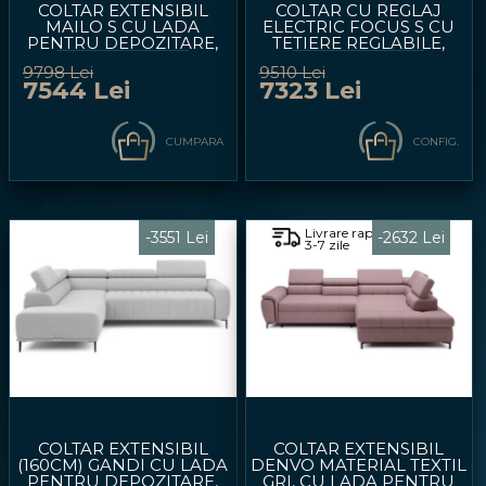
COLTAR EXTENSIBIL
COLTAR CU REGLAJ
MAILO S CU LADA
ELECTRIC FOCUS S CU
PENTRU DEPOZITARE,
TETIERE REGLABILE,
PERSONALIZABIL
PERSONALIZABIL
9798 Lei
9510 Lei
291X176CM
277X177CM
7544 Lei
7323 Lei
CUMPARA
CONFIG.
Livrare rapida
-3551 Lei
-2632 Lei
3-7 zile
COLTAR EXTENSIBIL
COLTAR EXTENSIBIL
(160CM) GANDI CU LADA
DENVO MATERIAL TEXTIL
PENTRU DEPOZITARE,
GRI, CU LADA PENTRU