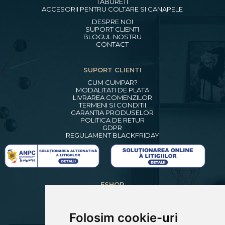
TABURETI
ACCESORII PENTRU COLTARE SI CANAPELE
DESPRE NOI
SUPORT CLIENTI
BLOGUL NOSTRU
CONTACT
SUPORT CLIENTI
CUM CUMPAR?
MODALITATI DE PLATA
LIVRAREA COMENZILOR
TERMENI SI CONDITII
GARANTIA PRODUSELOR
POLITICA DE RETUR
GDPR
REGULAMENT BLACKFRIDAY
ESHOP
CREARE CONT NOU
LOGIN CLIENTI
RECUPERARE PAROLA
Folosim cookie-uri