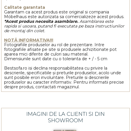
Calitate garantata
Garantam ca acest produs este original si compania
Möbelhaus este autorizata sa comercializeze acest produs.
*Acest produs necesita asamblare.
Asamblarea este
rapida si usoara, putand fi executata pe baza instructiunilor
de montaj din colet.
NOTĂ INFORMATIVA!!!
Fotografiile produselor au rol de prezentare. Intre
fotografiile afisate pe site si produsele achizitionate pot
aparea mici diferite de culori sau material.
Dimensiunile sunt date cu o toleranta de + / - 5 cm
Bestsofa.ro isi declina responsabilitatea cu privire la
descrierile, specificatiile și preturile produselor, acolo unde
sunt posibile erori involuntare. Preturile si descrierile
produselor au caracter informativ. Pentru informatii precise
despre produs, contactati magazinul.
IMAGINI DE LA CLIENTI SI DIN
SHOWROOM