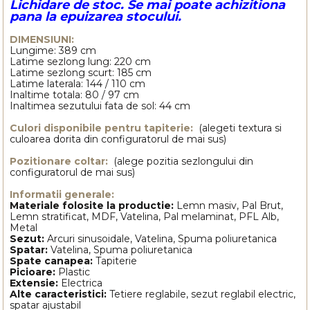
Lichidare de stoc. Se mai poate achizitiona
pana la epuizarea stocului.
DIMENSIUNI:
Lungime: 389 cm
Latime sezlong lung: 220 cm
Latime sezlong scurt: 185 cm
Latime laterala: 144 / 110 cm
Inaltime totala: 80 / 97 cm
Inaltimea sezutului fata de sol: 44 cm
Culori disponibile pentru tapiterie:
(alegeti textura si
culoarea dorita din configuratorul de mai sus)
Pozitionare coltar:
(alege pozitia sezlongului din
configuratorul de mai sus)
Informatii generale:
Materiale folosite la productie:
Lemn masiv, Pal Brut,
Lemn stratificat, MDF, Vatelina, Pal melaminat, PFL Alb,
Metal
Sezut:
Arcuri sinusoidale, Vatelina, Spuma poliuretanica
Spatar:
Vatelina, Spuma poliuretanica
Spate canapea:
Tapiterie
Picioare:
Plastic
Extensie:
Electrica
Alte caracteristici:
Tetiere reglabile, sezut reglabil electric,
spatar ajustabil