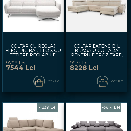
COLTAR CU REGLAJ
COLTAR EXTENSIBIL
ELECTRIC BARILLO S CU
BRAGA U CU LADA
TETIERE REGLABILE,
PENTRU DEPOZITARE,
PERSONALIZABIL
TETIERE REGLABILE,
9798 Lei
9974 Lei
261X170CM
PERSONALIZABIL
7544 Lei
8228 Lei
211X350X171CM
CONFIG.
CONFIG.
-1239 Lei
-3614 Lei