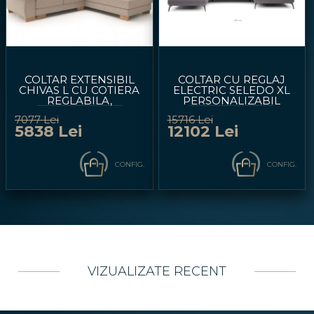
COLTAR EXTENSIBIL
COLTAR CU REGLAJ
CHIVAS L CU COTIERA
ELECTRIC SELEDO XL
REGLABILA,
PERSONALIZABIL
PERSONALIZABIL
224X385X193CM
7077 Lei
15716 Lei
253X228CM
5838 Lei
12102 Lei
CONFIG.
CONFIG.
VIZUALIZATE RECENT