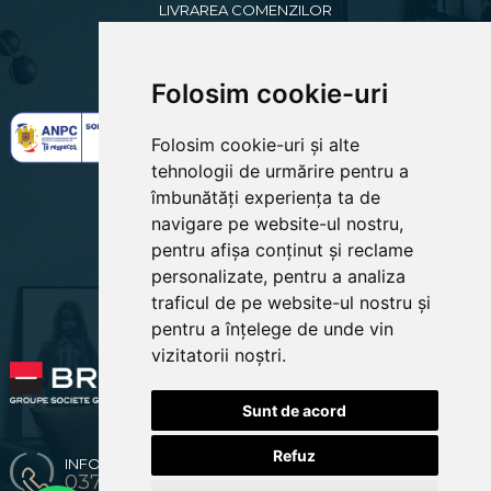
LIVRAREA COMENZILOR
TERMENI SI CONDITII
GARANTIA PRODUSELOR
POLITICA DE RETUR
GDPR
Folosim cookie-uri
REGULAMENT BLACKFRIDAY
Folosim cookie-uri și alte
tehnologii de urmărire pentru a
îmbunătăți experiența ta de
ESHOP
navigare pe website-ul nostru,
CREARE CONT NOU
LOGIN CLIENTI
pentru afișa conținut și reclame
RECUPERARE PAROLA
personalizate, pentru a analiza
COSUL MEU
traficul de pe website-ul nostru și
COMENZILE MELE
EDITARE PROFIL
pentru a înțelege de unde vin
PREFERINTE COOKIES
vizitatorii noștri.
Sunt de acord
Refuz
INFO & COMENZI
0371 904 216 / 0774670619