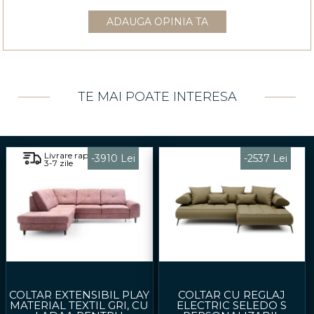
ADAUGA OPINIA TA
TE MAI POATE INTERESA
Livrare rapida
-3910 Lei
-2537 Lei
3-7 zile
COLTAR EXTENSIBIL PLAY
COLTAR CU REGLAJ
MATERIAL TEXTIL GRI, CU
ELECTRIC SELEDO S