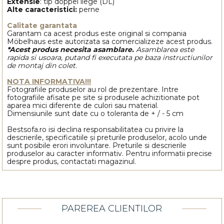
Extensie
: tip doppel liege (DL)
Alte caracteristici:
perne
Calitate garantata
Garantam ca acest produs este original si compania
Möbelhaus este autorizata sa comercializeze acest produs.
*Acest produs necesita asamblare.
Asamblarea este
rapida si usoara, putand fi executata pe baza instructiunilor
de montaj din colet.
NOTA INFORMATIVA!!!
Fotografiile produselor au rol de prezentare. Intre
fotografiile afisate pe site si produsele achizitionate pot
aparea mici diferente de culori sau material.
Dimensiunile sunt date cu o toleranta de + / - 5 cm
Bestsofa.ro isi declina responsabilitatea cu privire la
descrierile, specificatiile și preturile produselor, acolo unde
sunt posibile erori involuntare. Preturile si descrierile
produselor au caracter informativ. Pentru informatii precise
despre produs, contactati magazinul.
PAREREA CLIENTILOR