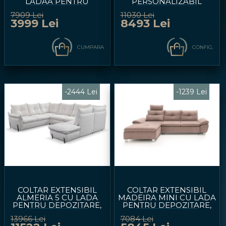
LADAA PENTRU
PERSONALIZABIL
DEPOZITARE 265X225CM
280X190CM
7909 Lei
11030 Lei
3999 Lei
8493 Lei
CUMPARA
CONFIG.
-2444 Lei
-1239 Lei
COLTAR EXTENSIBIL
COLTAR EXTENSIBIL
ALMERIA 5 CU LADA
MADEIRA MINI CU LADA
PENTRU DEPOZITARE,
PENTRU DEPOZITARE,
PERSONALIZABIL
PERSONALIZABIL
13966 Lei
7084 Lei
250X319X220CM
280X184CM