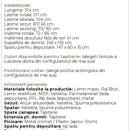
DIMENSIUNI:
Lungime: 314 cm
Latime totala: 211 cm
Latime laterala: 104 cm
Latime sezut: 87/ 63 cm
Latime sezlong: 70/ 90 cm
Inaltime totala: 72 / 85 cm
Inaltimea sezutului fata de sol: 41 cm
Suprafata de dormit: 245 x 135 cm
Spatiu pentru depozitare: 147 x 60 x 15 cm
Culori disponibile pentru tapiterie:
(alegeti textura si
culoarea dorita din configuratorul de mai sus)
Pozitionare coltar:
(alege pozitia sezlongului din
configuratorul de mai sus)
Informatii generale:
Materiale folosite la productie:
Lemn masiv, Pal Brut,
Lemn stratificat, MDF, Vatelina, Pal melaminat (lada
depozitare), PFL Alb (lada depozitare), metal
Sezut:
Arcuri sinusoidale, Vatelina, Spuma poliuretanica
Spatar:
Vatelina, Spuma poliuretanica
Spate canapea:
Tapiterie
Extensia pt. dormit:
Tapiterie
Picioare:
Metal cromat / Plastic (aprox. 10cm)
Spatiu pentru depozitare
: tip lada