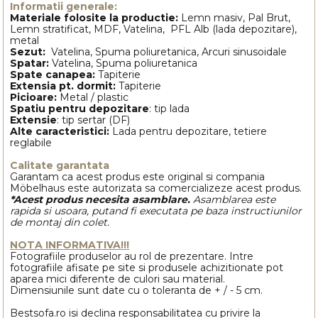
Informatii generale:
Materiale folosite la productie:
Lemn masiv, Pal Brut,
Lemn stratificat, MDF, Vatelina, PFL Alb (lada depozitare),
metal
Sezut:
Vatelina, Spuma poliuretanica, Arcuri sinusoidale
Spatar:
Vatelina, Spuma poliuretanica
Spate canapea:
Tapiterie
Extensia pt. dormit:
Tapiterie
Picioare:
Metal / plastic
Spatiu pentru depozitare
: tip lada
Extensie
: tip sertar (DF)
Alte caracteristici:
Lada pentru depozitare, tetiere
reglabile
Calitate garantata
Garantam ca acest produs este original si compania
Möbelhaus este autorizata sa comercializeze acest produs.
*Acest produs necesita asamblare.
Asamblarea este
rapida si usoara, putand fi executata pe baza instructiunilor
de montaj din colet.
NOTA INFORMATIVA!!!
Fotografiile produselor au rol de prezentare. Intre
fotografiile afisate pe site si produsele achizitionate pot
aparea mici diferente de culori sau material.
Dimensiunile sunt date cu o toleranta de + / - 5 cm.
Bestsofa.ro isi declina responsabilitatea cu privire la