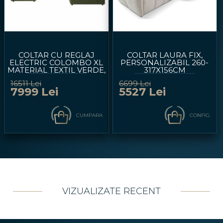
COLTAR CU REGLAJ
COLTAR LAURA FIX,
ELECTRIC COLOMBO XL
PERSONALIZABIL 260-
MATERIAL TEXTIL VERDE,
317X156CM
CU LADA PENTRU
16511 Lei
6699 Lei
DEPOZITARE, TETIERE
7999 Lei
5527 Lei
REGLABILE, SPATAR
REGLABIL
227X376X182CM
CUMPARA
CONFIG.
VIZUALIZATE RECENT