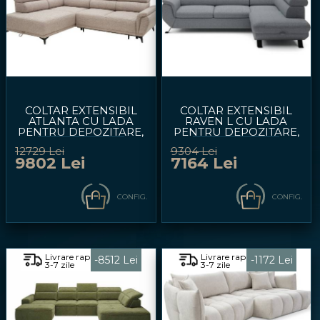
COLTAR EXTENSIBIL
COLTAR EXTENSIBIL
ATLANTA CU LADA
RAVEN L CU LADA
PENTRU DEPOZITARE,
PENTRU DEPOZITARE,
TETIERE REGLABILE,
TETIERE REGLABILE,
12729 Lei
9304 Lei
PERSONALIZABIL
PERSONALIZABIL
9802 Lei
7164 Lei
281X203CM
257X198CM
CONFIG.
CONFIG.
Livrare rapida
Livrare rapida
-8512 Lei
-1172 Lei
3-7 zile
3-7 zile