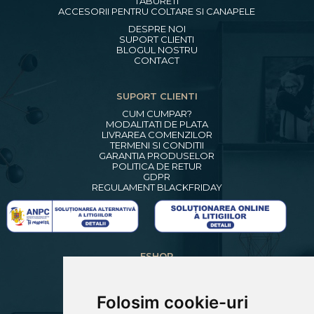
TABURETI
ACCESORII PENTRU COLTARE SI CANAPELE
DESPRE NOI
SUPORT CLIENTI
BLOGUL NOSTRU
CONTACT
SUPORT CLIENTI
CUM CUMPAR?
MODALITATI DE PLATA
LIVRAREA COMENZILOR
TERMENI SI CONDITII
GARANTIA PRODUSELOR
POLITICA DE RETUR
GDPR
REGULAMENT BLACKFRIDAY
ESHOP
CREARE CONT NOU
LOGIN CLIENTI
RECUPERARE PAROLA
Folosim cookie-uri