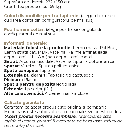
Suprafata de dormit: 222 / 150 cm
Greutatea produsului: 169 kg
Culori disponibile pentru tapiterie:
(alegeti textura si
culoarea dorita din configuratorul de mai sus)
Pozitionare coltar:
(alege pozitia sezlongului din
configuratorul de mai sus)
Informatii generale:
Materiale folosite la productie:
Lemn masiv, Pal Brut,
Lemn stratificat, MDF, Vatelina, Pal melaminat (lada
depozitare), PFL Alb (lada depozitare), metal
Sezut:
Arcuri sinusoidale, Vatelina, Spuma poliuretanica
Spatar:
Vatelina, Spuma poliuretanica
Spate canapea:
Tapiterie
Extensia pt. dormit:
Tapiterie tip captuseala
Picioare:
Plastic
Spatiu pentru depozitare
: tip lada
Extensie
: tip sertar (DF)
Alte caracteristici:
4 perne mari - incluse
Calitate garantata
Garantam ca acest produs este original si compania
Möbelhaus este autorizata sa comercializeze acest produs.
*Acest produs necesita asamblare.
Asamblarea este
rapida si usoara, putand fi executata pe baza instructiunilor
de montaj din colet.