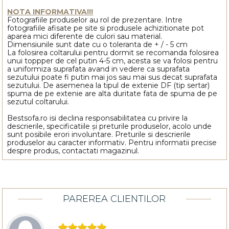
NOTA INFORMATIVA!!!
Fotografiile produselor au rol de prezentare. Intre
fotografiile afisate pe site si produsele achizitionate pot
aparea mici diferente de culori sau material.
Dimensiunile sunt date cu o toleranta de + / - 5 cm
La folosirea coltarului pentru dormit se recomanda folosirea
unui toppper de cel putin 4-5 cm, acesta se va folosi pentru
a uniformiza suprafata avand in vedere ca suprafata
sezutului poate fi putin mai jos sau mai sus decat suprafata
sezutului. De asemenea la tipul de extenie DF (tip sertar)
spuma de pe extenie are alta duritate fata de spuma de pe
sezutul coltarului.
Bestsofa.ro isi declina responsabilitatea cu privire la
descrierile, specificatiile și preturile produselor, acolo unde
sunt posibile erori involuntare. Preturile si descrierile
produselor au caracter informativ. Pentru informatii precise
despre produs, contactati magazinul.
PAREREA CLIENTILOR