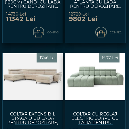
(120CM) GANDI CU LADA
ATLANTA CU LADA
PENTRU DEPOZITARE,
PENTRU DEPOZITARE,
TETIERE REGLABILE,
TETIERE REGLABILE,
14730 Lei
12729 Lei
PERSONALIZABIL
PERSONALIZABIL
11342 Lei
9802 Lei
261X204CM
281X203CM
CONFIG.
CONFIG.
-1746 Lei
-1507 Lei
COLTAR EXTENSIBIL
COLTAR CU REGLAJ
BRAGA U CU LADA
ELECTRIC CORFU CU
PENTRU DEPOZITARE,
LADA PENTRU
TETIERE REGLABILE,
DEPOZITARE, TETIERE