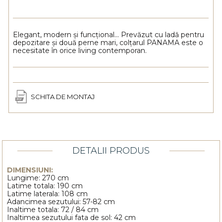
Elegant, modern și funcțional... Prevăzut cu ladă pentru
depozitare și două perne mari, colțarul PANAMA este o
necesitate în orice living contemporan.
SCHITA DE MONTAJ
DETALII PRODUS
DIMENSIUNI:
Lungime: 270 cm
Latime totala: 190 cm
Latime laterala: 108 cm
Adancimea sezutului: 57-82 cm
Inaltime totala: 72 / 84 cm
Inaltimea sezutului fata de sol: 42 cm