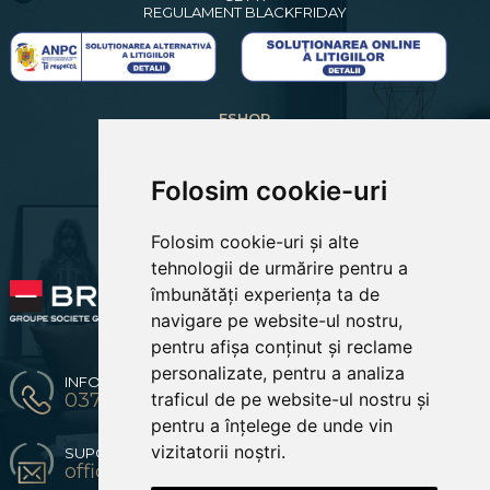
REGULAMENT BLACKFRIDAY
ESHOP
CREARE CONT NOU
LOGIN CLIENTI
RECUPERARE PAROLA
Folosim cookie-uri
COSUL MEU
COMENZILE MELE
Folosim cookie-uri și alte
EDITARE PROFIL
PREFERINTE COOKIES
tehnologii de urmărire pentru a
îmbunătăți experiența ta de
navigare pe website-ul nostru,
pentru afișa conținut și reclame
personalizate, pentru a analiza
INFO & COMENZI
traficul de pe website-ul nostru și
0371 904 216 / 0774670619
pentru a înțelege de unde vin
vizitatorii noștri.
SUPORT CLIENTI
office@bestsofa.ro