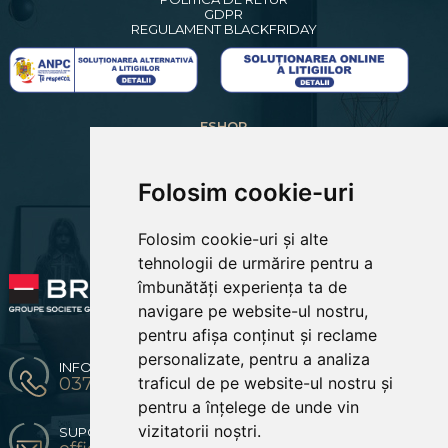
GDPR
REGULAMENT BLACKFRIDAY
ESHOP
CREARE CONT NOU
LOGIN CLIENTI
RECUPERARE PAROLA
Folosim cookie-uri
COSUL MEU
COMENZILE MELE
Folosim cookie-uri și alte
EDITARE PROFIL
PREFERINTE COOKIES
tehnologii de urmărire pentru a
îmbunătăți experiența ta de
navigare pe website-ul nostru,
pentru afișa conținut și reclame
personalizate, pentru a analiza
INFO & COMENZI
traficul de pe website-ul nostru și
0371 904 216 / 0774670619
pentru a înțelege de unde vin
vizitatorii noștri.
SUPORT CLIENTI