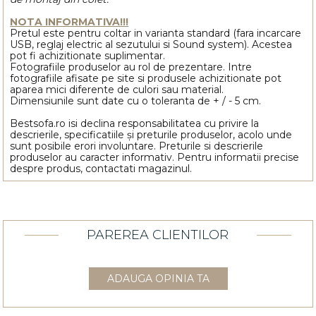
NOTA INFORMATIVA!!!
Pretul este pentru coltar in varianta standard (fara incarcare
USB, reglaj electric al sezutului si Sound system). Acestea
pot fi achizitionate suplimentar.
Fotografiile produselor au rol de prezentare. Intre
fotografiile afisate pe site si produsele achizitionate pot
aparea mici diferente de culori sau material.
Dimensiunile sunt date cu o toleranta de + / - 5 cm.
Bestsofa.ro isi declina responsabilitatea cu privire la
descrierile, specificatiile și preturile produselor, acolo unde
sunt posibile erori involuntare. Preturile si descrierile
produselor au caracter informativ. Pentru informatii precise
despre produs, contactati magazinul.
PAREREA CLIENTILOR
ADAUGA OPINIA TA