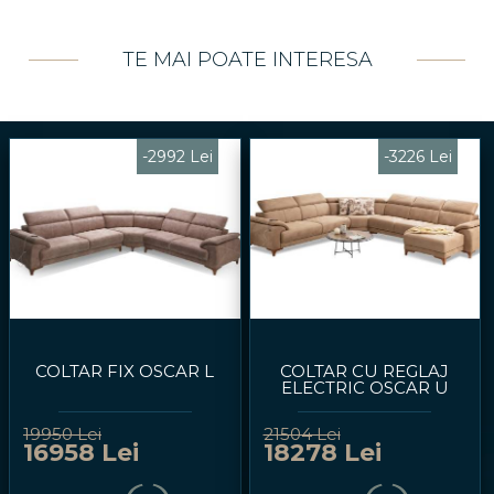
TE MAI POATE INTERESA
-2992 Lei
-3226 Lei
COLTAR FIX OSCAR L
COLTAR CU REGLAJ
ELECTRIC OSCAR U
19950 Lei
21504 Lei
16958 Lei
18278 Lei