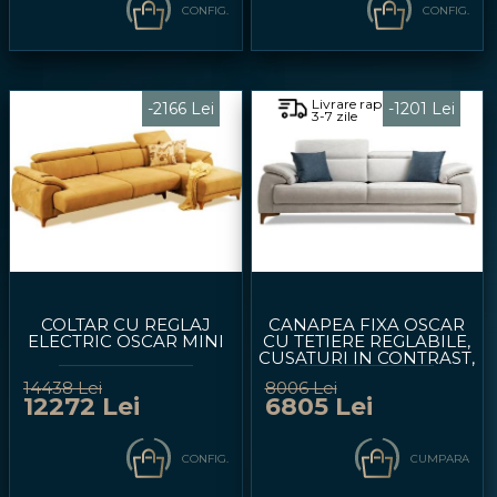
CONFIG.
CONFIG.
Livrare rapida
-2166 Lei
-1201 Lei
3-7 zile
COLTAR CU REGLAJ
CANAPEA FIXA OSCAR
ELECTRIC OSCAR MINI
CU TETIERE REGLABILE,
CUSATURI IN CONTRAST,
PERSONALIZABILA
14438 Lei
8006 Lei
240X95CM
12272 Lei
6805 Lei
CONFIG.
CUMPARA