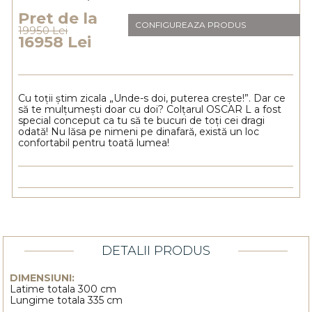
Pret de la
CONFIGUREAZA PRODUS
19950 Lei
16958 Lei
Cu toții știm zicala „Unde-s doi, puterea crește!”. Dar ce
să te mulțumești doar cu doi? Colțarul OSCAR L a fost
special conceput ca tu să te bucuri de toți cei dragi
odată! Nu lăsa pe nimeni pe dinafară, există un loc
confortabil pentru toată lumea!
DETALII PRODUS
DIMENSIUNI:
Latime totala 300 cm
Lungime totala 335 cm