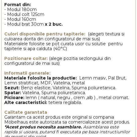
Format din:
- Modul 180cm
- Modul colt 125cm
- Modul 160cm
- Modul brat 30cm
x 2 buc.
Culori disponibile pentru tapiterie:
(alegeti textura si
culoarea dorita din configuratorul de mai sus)
Materialele folosite se pot curata usor cu solutie pentru
tapiterie si apa calduta (40°C)
Pozitionare coltar:
(alege pozitia sezlongului din
configuratorul de mai sus)
Informatii generale:
Materiale folosite la productie:
Lemn masiv, Pal Brut,
Lemn stratificat, MDF, Vatelina, metal
Sezut:
Benzi elastice, Vatelina, Spuma poliuretanica.
Spatar:
Vatelina, Spuma poliuretanica.
Picioare:
lemn ( natural, negru , crem ,alb ) , metal cromat.
Alte caracteristici:
tetiera reglabila.
Calitate garantata
Garantam ca acest produs este original si compania
Möbelhaus este autorizata sa comercializeze acest produs.
*Acest produs necesita asamblare.
Asamblarea este
rapida si usoara, putand fi executata pe baza instructiunilor
de montaj din colet.