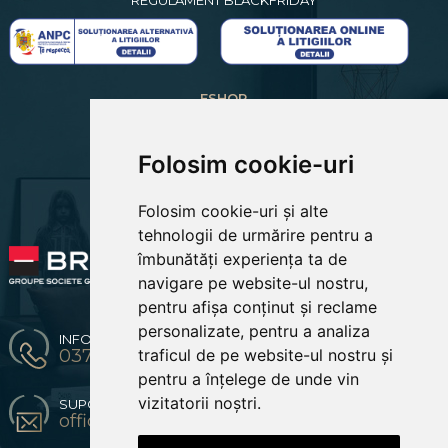
REGULAMENT BLACKFRIDAY
ESHOP
CREARE CONT NOU
LOGIN CLIENTI
RECUPERARE PAROLA
Folosim cookie-uri
COSUL MEU
COMENZILE MELE
Folosim cookie-uri și alte
EDITARE PROFIL
PREFERINTE COOKIES
tehnologii de urmărire pentru a
îmbunătăți experiența ta de
navigare pe website-ul nostru,
pentru afișa conținut și reclame
personalizate, pentru a analiza
INFO & COMENZI
traficul de pe website-ul nostru și
0371 904 216 / 0774670619
pentru a înțelege de unde vin
vizitatorii noștri.
SUPORT CLIENTI
office@bestsofa.ro