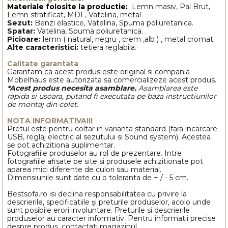
Materiale folosite la productie:
Lemn masiv, Pal Brut,
Lemn stratificat, MDF, Vatelina, metal
Sezut:
Benzi elastice, Vatelina, Spuma poliuretanica.
Spatar:
Vatelina, Spuma poliuretanica.
Picioare:
lemn ( natural, negru , crem ,alb ) , metal cromat.
Alte caracteristici:
tetiera reglabila.
Calitate garantata
Garantam ca acest produs este original si compania
Möbelhaus este autorizata sa comercializeze acest produs.
*Acest produs necesita asamblare.
Asamblarea este
rapida si usoara, putand fi executata pe baza instructiunilor
de montaj din colet.
NOTA INFORMATIVA!!!
Pretul este pentru coltar in varianta standard (fara incarcare
USB, reglaj electric al sezutului si Sound system). Acestea
se pot achizitiona suplimentar.
Fotografiile produselor au rol de prezentare. Intre
fotografiile afisate pe site si produsele achizitionate pot
aparea mici diferente de culori sau material.
Dimensiunile sunt date cu o toleranta de + / - 5 cm.
Bestsofa.ro isi declina responsabilitatea cu privire la
descrierile, specificatiile și preturile produselor, acolo unde
sunt posibile erori involuntare. Preturile si descrierile
produselor au caracter informativ. Pentru informatii precise
despre produs, contactati magazinul.