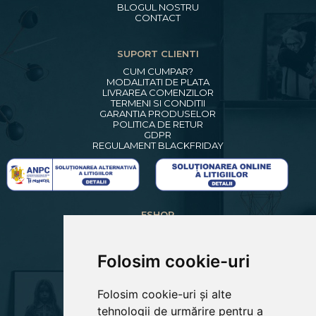
BLOGUL NOSTRU
CONTACT
SUPORT CLIENTI
CUM CUMPAR?
MODALITATI DE PLATA
LIVRAREA COMENZILOR
TERMENI SI CONDITII
GARANTIA PRODUSELOR
POLITICA DE RETUR
GDPR
REGULAMENT BLACKFRIDAY
ESHOP
CREARE CONT NOU
LOGIN CLIENTI
RECUPERARE PAROLA
Folosim cookie-uri
COSUL MEU
COMENZILE MELE
Folosim cookie-uri și alte
EDITARE PROFIL
PREFERINTE COOKIES
tehnologii de urmărire pentru a