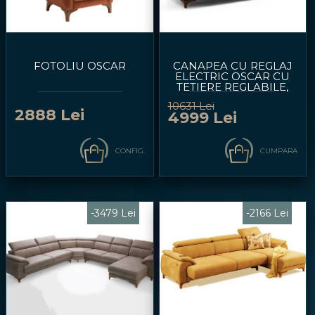
FOTOLIU OSCAR
CANAPEA CU REGLAJ
ELECTRIC OSCAR CU
TETIERE REGLABILE,
PORT USB, CUSATURI IN
10631 Lei
CONTRAST 240X95CM
2888 Lei
4999 Lei
CONFIG.
CUMPARA
-3479 Lei
-2166 Lei