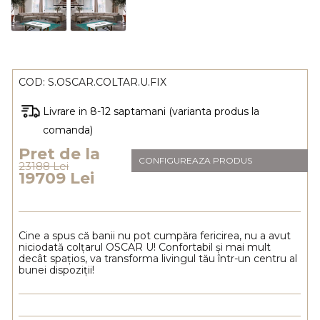
COD:
S.OSCAR.COLTAR.U.FIX
Livrare in 8-12 saptamani (varianta produs la
comanda)
Pret de la
CONFIGUREAZA PRODUS
23188 Lei
19709 Lei
Cine a spus că banii nu pot cumpăra fericirea, nu a avut
niciodată colțarul OSCAR U! Confortabil și mai mult
decât spațios, va transforma livingul tău într-un centru al
bunei dispoziții!