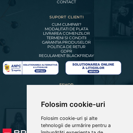
CONTACT
SUPORT CLIENTI
CUM CUMPAR?
MODALITATI DE PLATA
LIVRAREA COMENZILOR
TERMENI SI CONDITII
GARANTIA PRODUSELOR
POLITICA DE RETUR
GDPR
REGULAMENT BLACKFRIDAY
ESHOP
CREARE CONT NOU
LOGIN CLIENTI
RECUPERARE PAROLA
Folosim cookie-uri
COSUL MEU
COMENZILE MELE
Folosim cookie-uri și alte
EDITARE PROFIL
PREFERINTE COOKIES
tehnologii de urmărire pentru a
îmbunătăți experiența ta de