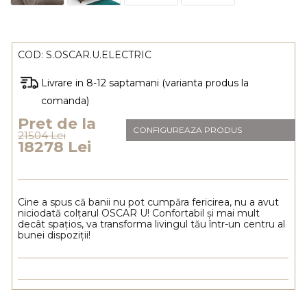
COD:
S.OSCAR.U.ELECTRIC
Livrare in 8-12 saptamani (varianta produs la
comanda)
Pret de la
CONFIGUREAZA PRODUS
21504 Lei
18278 Lei
Cine a spus că banii nu pot cumpăra fericirea, nu a avut
niciodată colțarul OSCAR U! Confortabil și mai mult
decât spațios, va transforma livingul tău într-un centru al
bunei dispoziții!