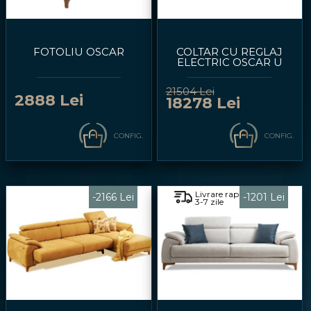
FOTOLIU OSCAR
COLTAR CU REGLAJ
ELECTRIC OSCAR U
21504 Lei
2888 Lei
18278 Lei
CONFIG.
CONFIG.
Livrare rapida
-2166 Lei
-1201 Lei
3-7 zile