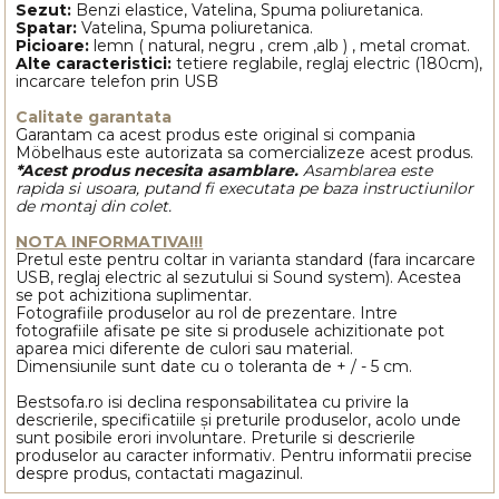
Sezut:
Benzi elastice, Vatelina, Spuma poliuretanica.
Spatar:
Vatelina, Spuma poliuretanica.
Picioare:
lemn ( natural, negru , crem ,alb ) , metal cromat.
Alte caracteristici:
tetiere reglabile, reglaj electric (180cm),
incarcare telefon prin USB
Calitate garantata
Garantam ca acest produs este original si compania
Möbelhaus este autorizata sa comercializeze acest produs.
*Acest produs necesita asamblare.
Asamblarea este
rapida si usoara, putand fi executata pe baza instructiunilor
de montaj din colet.
NOTA INFORMATIVA!!!
Pretul este pentru coltar in varianta standard (fara incarcare
USB, reglaj electric al sezutului si Sound system). Acestea
se pot achizitiona suplimentar.
Fotografiile produselor au rol de prezentare. Intre
fotografiile afisate pe site si produsele achizitionate pot
aparea mici diferente de culori sau material.
Dimensiunile sunt date cu o toleranta de + / - 5 cm.
Bestsofa.ro isi declina responsabilitatea cu privire la
descrierile, specificatiile și preturile produselor, acolo unde
sunt posibile erori involuntare. Preturile si descrierile
produselor au caracter informativ. Pentru informatii precise
despre produs, contactati magazinul.